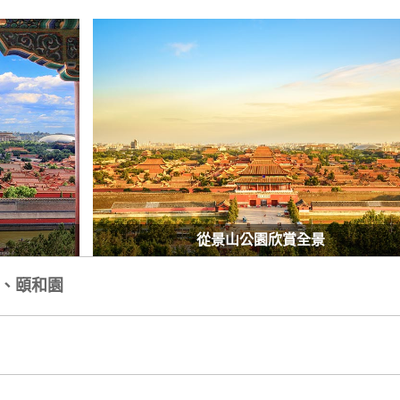
從景山公園欣賞全景
宮、頤和園