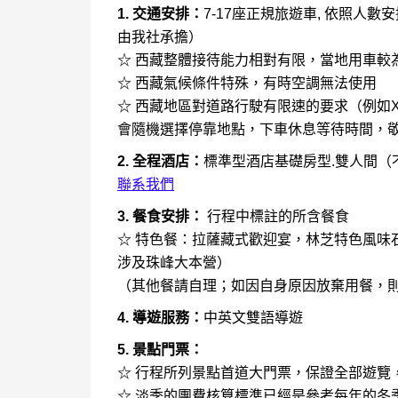
1. 交通安排：
7-17座正規旅遊車, 依照人
由我社承擔）
☆ 西藏整體接待能力相對有限，當地用車較
☆ 西藏氣候條件特殊，有時空調無法使用
☆ 西藏地區對道路行駛有限速的要求（例如
會隨機選擇停靠地點，下車休息等待時間，
2. 全程酒店：
標準型酒店基礎房型.雙人間（
聯系我們
3. 餐食安排：
行程中標註的所含餐食
☆ 特色餐：拉薩藏式歡迎宴，林芝特色風味
涉及珠峰大本營）
（其他餐請自理；如因自身原因放棄用餐，
4. 導遊服務：
中英文雙語導遊
5. 景點門票：
☆ 行程所列景點首道大門票，保證全部遊覽
☆ 淡季的團費核算標準已經是參考每年的冬