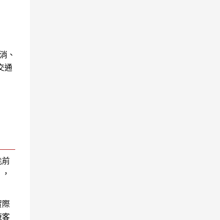
消、
交通
能前
），
實際
遊客