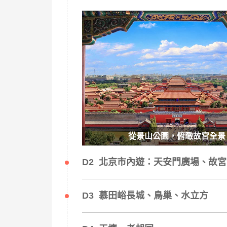
從景山公園，俯瞰故宮全景
D2 北京市內遊：天安門廣場、故
D3 慕田峪長城、鳥巢、水立方