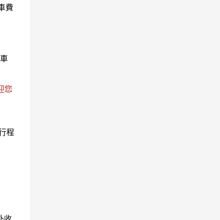
車費
遊車
迎您
行程
外收