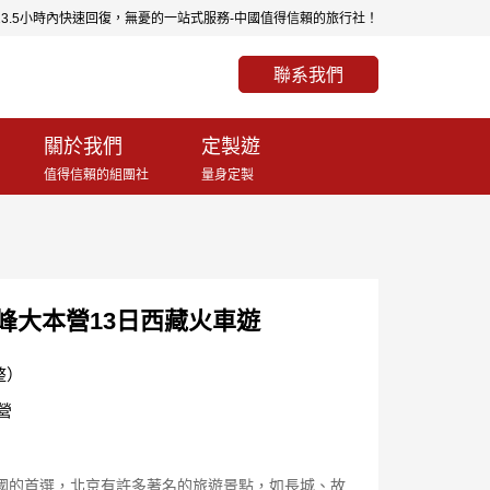
0.5-23.5小時內快速回復，無憂的一站式服務-中國值得信賴的旅行社！
聯系我們
關於我們
定製遊
值得信賴的組團社
量身定製
峰大本營13日西藏火車遊
整）
營
國的首選，北京有許多著名的旅遊景點，如長城、故