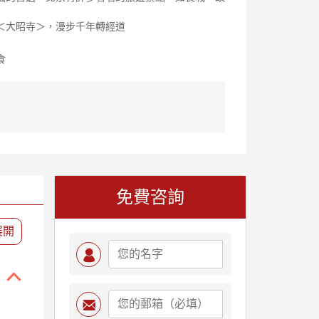
＜大昭寺＞，漫步千年轉經道
食
免費咨詢
展開


