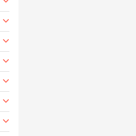






