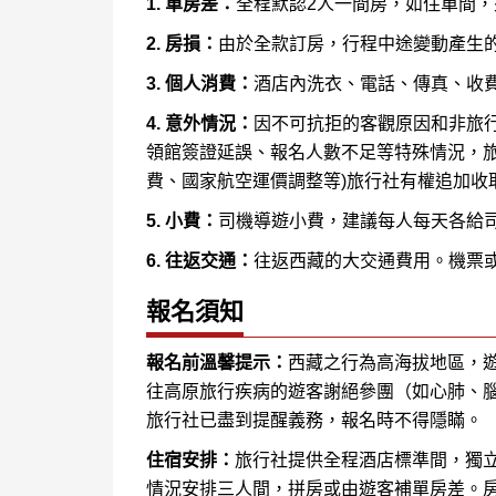
1. 單房差：
全程默認2人一間房，如住單間
2. 房損：
由於全款訂房，行程中途變動產生
3. 個人消費：
酒店內洗衣、電話、傳真、收
4. 意外情況：
因不可抗拒的客觀原因和非旅行
領館簽證延誤、報名人數不足等特殊情況，旅
費、國家航空運價調整等)旅行社有權追加收
5. 小費：
司機導遊小費，建議每人每天各給司
6. 往返交通：
往返西藏的大交通費用。機票
報名須知
報名前溫馨提示：
西藏之行為高海拔地區，
往高原旅行疾病的遊客謝絕參團（如心肺、
旅行社已盡到提醒義務，報名時不得隱瞞。
住宿安排：
旅行社提供全程酒店標準間，獨
情況安排三人間，拼房或由遊客補單房差。