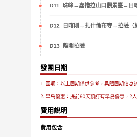
D11 珠峰→嘉措拉山口觀景臺→日喀
D12 日喀則→扎什倫布寺→拉薩（旅
D13 離開拉薩
發團日期
1. 團期：以上團期僅供參考，具體團期信息
2. 早鳥優惠：提前90天預訂有早鳥優惠，
費用說明
費用包含