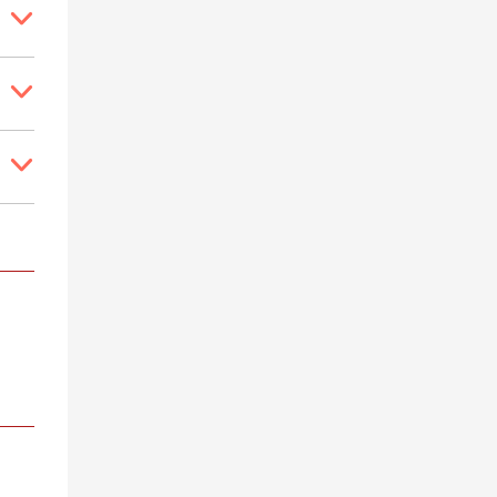


