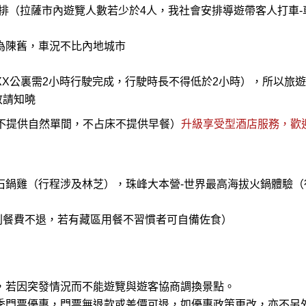
數安排（拉薩市內遊覽人數若少於4人，我社會安排導遊帶客人打車-
為陳舊，車況不比內地城市
XX公裏需2小時行駛完成，行駛時長不得低於2小時），所以旅
敬請知曉
不提供自然單間，不占床不提供早餐）
升級享受型酒店服務，歡
石鍋雞（行程涉及林芝），珠峰大本營-世界最高海拔火鍋體驗（
則餐費不退，若有藏區用餐不習慣者可自備佐食）
，若因突發情況而不能遊覽與遊客協商調換景點。
季門票優惠，門票無退款或差價可退，如優惠政策更改，亦不另