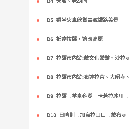
D4 天壇、老胡同
D5 乘坐火車欣賞青藏鐵路美景
D6 抵達拉薩，適應高原
D7 拉薩市內遊:藏文化體驗、沙拉
D8 拉薩市內遊:布達拉宮、大昭寺
D9 拉薩→羊卓雍湖→卡若拉冰川→日
D10 日喀則→加烏拉山口→絨布寺→