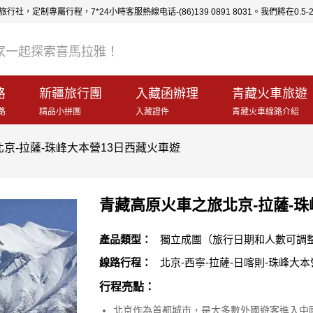
行社，定制專屬行程，7*24小時客服熱線电话-(86)139 0891 8031。我們將在
家一起探索喜馬拉雅！
路
新疆旅行團
入藏函辦理
青藏火車旅遊
路
精品小拼團
入藏證件
青藏火車線路介紹
京-拉薩-珠峰大本營13日西藏火車遊
青藏高原火車之旅北京-拉薩-珠
產品類型：
獨立成團（旅行日期和人數可調
線路行程：
北京-西寧-拉薩-日喀則-珠峰大本
行程亮點：
北京作為首都城市，是大多數外國遊客進入中