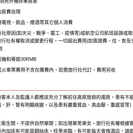
，須另外補齊單房差
的房費自理
費電視、飲品、煙酒等其它個人消費
社原因(如天災、戰爭、罷工、疫情等)或航空公司航班延誤或取
行社有權取消或變更行程，一切超出費用(如簽證費、住、食及
取
機和導遊30RMB
或火車票費用不含在團費內，若需旅行社代訂，費用另收
遊客本人及監護人都應該充分了解前往高原旅遊的風險，患有不
腦、肝、腎有明顯病變，以及患有嚴重貧血、高血壓、重感冒等
立衛生間，不提供自然單間；如出現單男單女，旅行社有權根據
房內加床有可能是鋼絲床。旺季來臨，有可能每天會換酒店，請