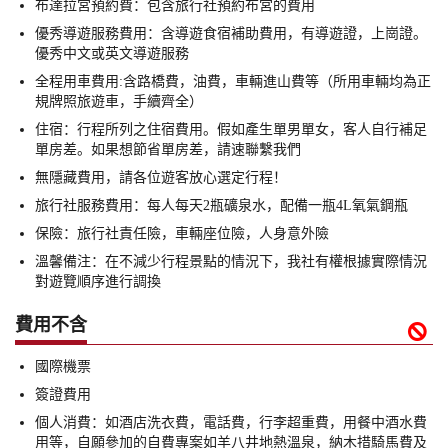
布達拉宮預約費：包含旅行社預約布宮的費用
優秀導遊服務費用：含導遊食宿補助費用，有導遊證，上崗證。
優秀中文或英文導遊服務
全程用車費用:含路橋費，油費，車輛進山費等（所用車輛均為正
規牌照旅遊車，手續齊全）
住宿：行程所列之住宿費用。假如產生單男單女，客人自行補足
單房差。如果想節省單房差，請速聯繫我們
無隱藏費用，請各位遊客放心選定行程！
旅行社服務費用：每人每天2瓶礦泉水，配備一瓶4L氧氣鋼瓶
保險：旅行社責任險，車輛座位險，人身意外險
溫馨備注：在不減少行程景點的情況下，我社有權根據實際情況
對遊覽順序進行調換
費用不含

國際機票
簽證費用
個人消費：如酒店洗衣費，電話費，行李超重費，用餐中酒水費
用等，自願參加的自費專案如羊八井地熱溫泉，納木措騎馬費及