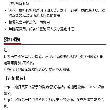
巴松措遊艇費
因不可抗拒的客觀原因（如天災、罷工、戰爭）或航班延誤、取
消及簽證延誤等所造成的其他費用
報價包含中提及的一切費用
無隱藏費用，請各位臺胞家人放心選定行程！
預訂須知
注：
1. 持有中國第二代身份證、港澳居民來往內地通行證（回鄉證）的
遊客可提前3天報名。
2. 持有其他國家護照的遊客需提前15天報名。
【在線報名】
Step 1: 撥打頁面上顯示的咨詢/預訂電話，或通過微信、Line、短信
報名。
Step 2: 客服第一時間會與您對行程安排的溝通、並與您確定報名信
息。