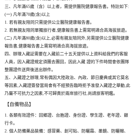
三、凡年滿65歲（含）以上者，需提供醫院健康報告書。特註如下:
(一) 凡年滿70歲(含)以上
1. 若有親友陪同只需提供公立醫院健康報告書。
2. 若無親友陪同單獨旅行者,健康報告書上需寫明適合高海拔旅遊。
(二) 凡年滿80歲(含)以上,必需有親友陪同外,另需提供公立醫院健康
報告書,健康報告書上需寫明適合高海拔旅遊。
四、辦理入藏証需要在入藏前二十五天提供以上資料給我們的客服
人員，因入藏證規定須團去團回，因此入藏 證的下件時間會依團隊
整團證件送齊後送出辦件。
五、入藏證之辦理,常有偶因大陸政治、內政、節日慶典或其它莫名
等因素,入藏證簽發當局會有不經預告臨時拒予准發入藏證之舉動,此
乃屬不可抗力之因素,不可歸責於兩岸旅行社,尚請旅客明鑑。
【自備物品】
1. 各類有效證件：回鄉證、台胞證、身份證、學生證、老年證、銀
行卡。
2. 個人防備藥品裝備：感冒藥、創可貼、防曬霜、墨鏡、防曬帽、