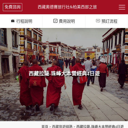

免費諮詢
西藏奧德賽旅行社&柏美西部之旅



行程說明
費用說明
預訂流程
西藏拉薩-珠峰大本營經典4日遊
首頁
>
西藏旅遊線路
> 西藏拉薩-珠峰大本營經典4日遊