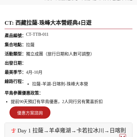
CT: 西藏拉薩-珠峰大本營經典4日遊
CT-TTB-011
產品編號：
集合地點：
拉薩
活動類型：
獨立成團（旅行日期和人數可調整）
出發日期：
最美季节：
4月-10月
線路行程：
拉薩-羊湖-日喀則-珠峰大本營
早鳥參團優惠政策：
提前90天預訂有早鳥優惠，2人同行另有驚喜折扣
優惠方案諮詢
Day 1 拉薩→羊卓雍湖→卡若拉冰川→日喀則
