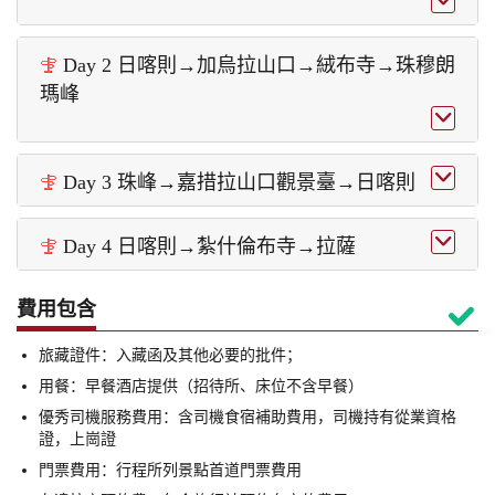

Day 2 日喀則→加烏拉山口→絨布寺→珠穆朗

瑪峰


Day 3 珠峰→嘉措拉山口觀景臺→日喀則


Day 4 日喀則→紮什倫布寺→拉薩

費用包含

旅藏證件：入藏函及其他必要的批件；
用餐：早餐酒店提供（招待所、床位不含早餐）
優秀司機服務費用：含司機食宿補助費用，司機持有從業資格
證，上崗證
門票費用：行程所列景點首道門票費用