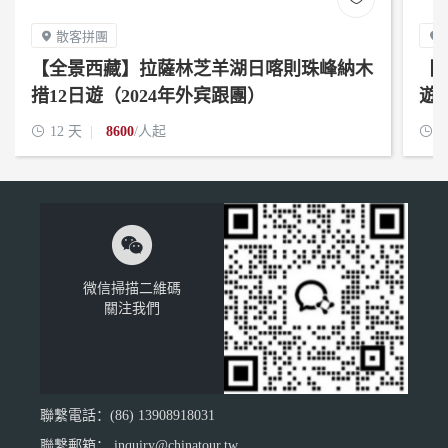
散客拼團


【全景西藏】拉薩林芝羊湖日喀則珠峰納木
【
措12日遊（2024年外宾跟團）
遊（

12 天
8600
/人起

1

微信掃描二維碼
關注我們
聯繫電話：(86) 13908918031
聯繫郵箱： inquiry@chinatour.tw