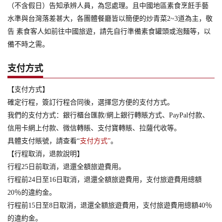
（不含假日）告知承辨人員，為您處理。且中國地區素食烹飪手藝
水準與台灣落差甚大，各團體餐廳皆以簡便的炒青菜2~3道為主，敬
告 素食客人如前往中國旅遊，請先自行準備素食罐頭或泡麵等，以
備不時之需。
支付方式
【支付方式】
確定行程，簽訂行程合同後，選擇您方便的支付方式。
我們的支付方式：銀行櫃台匯款/網上銀行轉賬方式、PayPal付款、
信用卡網上付款、微信轉賬、支付寶轉賬、拉薩代收等。
具體支付賬號，請查看“
支付方式”
。
【行程取消，退款說明】
行程25日前取消，退還全額旅遊費用。
行程前24日至16日取消，退還全額旅遊費用，支付旅遊費用總額
20％的違約金。
行程前15日至8日取消，退還全額旅遊費用，支付旅遊費用總額40％
的違約金。