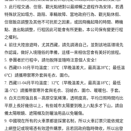
3. 此行程交通、住宿、觀光點絕對以最順暢之遊程作為安排，若遇
特殊狀況如塌方、路阻、車輛故障、當地政府行為、觀光點休假、
住宿飯店調整及其他不可抗拒之因素，或因飛機起降的時間、轉機
點、進出點調整，行程因此可能會有所更動，本公司保有變更行程
之權利。
4. 前往大陸旅遊時，尤其西藏，請先調適自己，並對該地區環境先
作認識，做好入境隨俗的準備，這樣一來相信您會有美好的旅程。
5. 參團者於行程中，請勿脫隊並隨時注意個人安全！
6. 西藏03-10月平均溫度：15℃（早晚溫差大，最高溫28℃；最低溫
6℃）請攜帶禦寒外套與毛衣、圍巾。
7. 西藏11-04月平均溫度：12℃（早晚溫差大，最高溫18℃；最低
溫-5℃）請攜帶禦寒外套與毛衣、羽絨衣、圍巾、暖暖包、手套。
8. 白天日照強且長－高原空氣稀薄，透明度高，平均日照時間均比
平原上長好幾倍以上，有些城市太陽要到晚上八點多才下山，請自
備太陽眼鏡、遮陽帽及防曬油用品以免曬傷。
9. 中國現在所有的火車票都是採實名制，所以火車訂票只能依規定
上網登記或現場憑有效證件購票，且若因政府臨時徵收，所以出發