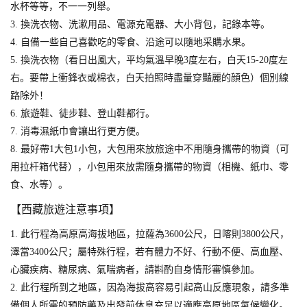
水杯等等，不一一列舉。
3. 換洗衣物、洗漱用品、電源充電器、大小背包，記錄本等。
4. 自備一些自己喜歡吃的零食、沿途可以隨地采購水果。
5. 換洗衣物（看日出風大，平均氣溫早晚3度左右，白天15-20度左
右。要帶上衝鋒衣或棉衣，白天拍照時盡量穿豔麗的顔色）個別線
路除外！
6. 旅遊鞋、徒步鞋、登山鞋都行。
7. 消毒濕紙巾會讓出行更方便。
8. 最好帶1大包1小包，大包用來放旅途中不用隨身攜帶的物資（可
用拉杆箱代替），小包用來放需隨身攜帶的物資（相機、紙巾、零
食、水等）。
【西藏旅遊注意事項】
1. 此行程為高原高海拔地區，拉薩為3600公尺，日喀則3800公尺，
澤當3400公尺；屬特殊行程，若有體力不好、行動不便、高血壓、
心臟疾病、糖尿病、氣喘病者，請斟酌自身情形審慎參加。
2. 此行程所到之地區，因為海拔高容易引起高山反應現象，請多準
備個人所需的預防藥及出發前休息充足以適應高原地區氣候變化。