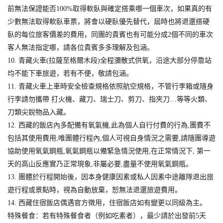
前無法保證能否100%取得軟臥與確定搭乘哪一個車次，如果真的有
少數無法取得軟臥車票，將會以硬臥優先替代，屆時也將退還搭硬
臥的每位旅客價差的費用，同團的貴賓也有可能分成2個不同的車次
客人無法指定哪，請各位貴賓多多理解及包涵。
10. 青藏火車(拉薩至格爾木段)全程瀰散式供氧，沿途大部分停靠站
均不能下車旅遊，若有不便，敬請包涵。
11. 青藏火車上車時安全檢查規格依照航空規格，不管行李箱或隨身
行李請勿攜帶 打火機、藏刀、瑞士刀、剪刀、指夾刀…等等火類、
刀類尖銳物品入藏。
12. 西藏的飯店內多配備有氧氣機,此為個人自行付費的行為,團費不
包括其使用費用;唯團體行程內,個人可視自身情況之需要,請隨團導遊
協助使用氧氣鋼瓶,氧氣鋼瓶以備緊急情況使用,在正常情況下, 第一
天的高山反應實乃正常現象,非屬必要,盡量不使用氧氣鋼瓶。
13. 團體於行程開始後，因本身健康因素或私人因素中途離隊退出旅
遊行程或景點時，視為自動放棄，恕無法退還旅遊費用。
14. 西藏住宿飯店偶遇官方徵用，住宿飯店如有變更以同級為主。
特殊餐食：若有特殊餐食者（例如吃素者），最少請於出發前5天