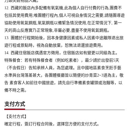
刀類尖銳物品入藏。
12. 西藏的飯店內多配備有氧氣機,此為個人自行付費的行為,團費不
包括其使用費用;唯團體行程內,個人可視自身情況之需要,請隨團導遊
協助使用氧氣鋼瓶,氧氣鋼瓶以備緊急情況使用,在正常情況下, 第一
天的高山反應實乃正常現象,非屬必要,盡量不使用氧氣鋼瓶。
13. 團體於行程開始後，因本身健康因素或私人因素中途離隊退出旅
遊行程或景點時，視為自動放棄，恕無法退還旅遊費用。
14. 西藏住宿飯店偶遇官方徵用，住宿飯店如有變更以同級為主。
特殊餐食：若有特殊餐食者（例如吃素者），最少請於出發前5天
（不含假日）告知承辨人員，為您處理。且中國地區素食烹飪手藝
水準與台灣落差甚大，各團體餐廳皆以簡便的炒青菜2~3道為主，敬
告 素食客人如前往中國旅遊，請先自行準備素食罐頭或泡麵等，以
備不時之需。
支付方式
【支付方式】
確定行程，簽訂行程合同後，選擇您方便的支付方式。