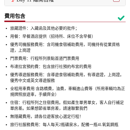
費用包含

旅藏證件：入藏函及其他必要的批件；
用餐：早餐酒店提供（招待所、床位不含早餐）
優秀司機服務費用：含司機食宿補助費用，司機持有從業資格
證，上崗證
門票費用：行程所列景點首道門票費用
布達拉宮預約費：包含旅行社預約布宮的費用
優秀導遊服務費用：含導遊食宿補助費用，有導遊證，上崗證。
優秀中文或英文導遊服務
全程用車費用:含路橋費，油費，車輛進山費等（所用車輛均為正
規牌照旅遊車，手續齊全）
住宿：行程所列之住宿費用。假如產生單男單女，客人自行補足
單房差。如果想節省單房差，請速聯繫我們
無隱藏費用，請各位遊客放心選定行程！
旅行社服務費用：每人每天2瓶礦泉水，配備一瓶4L氧氣鋼瓶