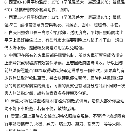
6. 西藏03-10月平均溫度：15℃（早晚溫差大，最高溫28℃；最低溫
6℃）請攜帶禦寒外套與毛衣、圍巾。
7. 西藏11-04月平均溫度：12℃（早晚溫差大，最高溫18℃；最低
溫-5℃）請攜帶禦寒外套與毛衣、羽絨衣、圍巾、暖暖包、手套。
8. 白天日照強且長－高原空氣稀薄，透明度高，平均日照時間均比
平原上長好幾倍以上，有些城市太陽要到晚上八點多才下山，請自
備太陽眼鏡、遮陽帽及防曬油用品以免曬傷。
9. 中國現在所有的火車票都是採實名制，所以火車訂票只能依規定
上網登記或現場憑有效證件購票，且若因政府臨時徵收，所以出發
前無法保證能否100%取得軟臥與確定搭乘哪一個車次，如果真的有
少數無法取得軟臥車票，將會以硬臥優先替代，屆時也將退還搭硬
臥的每位旅客價差的費用，同團的貴賓也有可能分成2個不同的車次
客人無法指定哪，請各位貴賓多多理解及包涵。
10. 青藏火車(拉薩至格爾木段)全程瀰散式供氧，沿途大部分停靠站
均不能下車旅遊，若有不便，敬請包涵。
11. 青藏火車上車時安全檢查規格依照航空規格，不管行李箱或隨身
行李請勿攜帶 打火機、藏刀、瑞士刀、剪刀、指夾刀…等等火類、