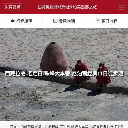

免費諮詢
西藏奧德賽旅行社&柏美西部之旅



行程說明
費用說明
預訂流程
西藏拉薩-老定日-珠峰大本營-尼泊爾經典11日徒步遊
首頁
>
西藏旅遊線路
> 西藏拉薩-老定日-珠峰大本營-尼泊爾經典11日徒步遊