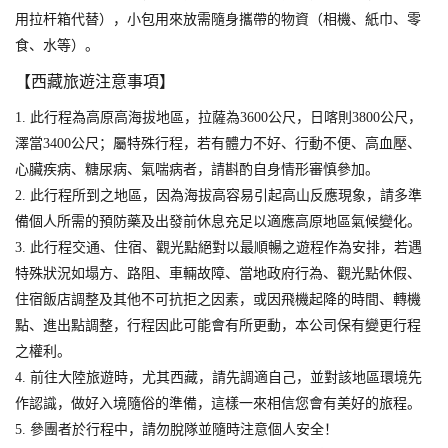
用拉杆箱代替），小包用來放需隨身攜帶的物資（相機、紙巾、零
食、水等）。
【西藏旅遊注意事項】
1. 此行程為高原高海拔地區，拉薩為3600公尺，日喀則3800公尺，
澤當3400公尺；屬特殊行程，若有體力不好、行動不便、高血壓、
心臟疾病、糖尿病、氣喘病者，請斟酌自身情形審慎參加。
2. 此行程所到之地區，因為海拔高容易引起高山反應現象，請多準
備個人所需的預防藥及出發前休息充足以適應高原地區氣候變化。
3. 此行程交通、住宿、觀光點絕對以最順暢之遊程作為安排，若遇
特殊狀況如塌方、路阻、車輛故障、當地政府行為、觀光點休假、
住宿飯店調整及其他不可抗拒之因素，或因飛機起降的時間、轉機
點、進出點調整，行程因此可能會有所更動，本公司保有變更行程
之權利。
4. 前往大陸旅遊時，尤其西藏，請先調適自己，並對該地區環境先
作認識，做好入境隨俗的準備，這樣一來相信您會有美好的旅程。
5. 參團者於行程中，請勿脫隊並隨時注意個人安全！