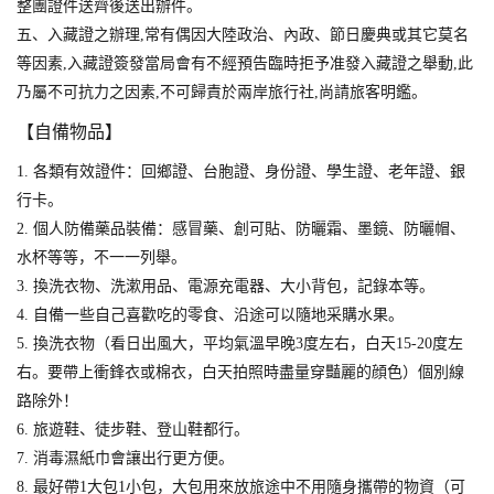
整團證件送齊後送出辦件。
五、入藏證之辦理,常有偶因大陸政治、內政、節日慶典或其它莫名
等因素,入藏證簽發當局會有不經預告臨時拒予准發入藏證之舉動,此
乃屬不可抗力之因素,不可歸責於兩岸旅行社,尚請旅客明鑑。
【自備物品】
1. 各類有效證件：回鄉證、台胞證、身份證、學生證、老年證、銀
行卡。
2. 個人防備藥品裝備：感冒藥、創可貼、防曬霜、墨鏡、防曬帽、
水杯等等，不一一列舉。
3. 換洗衣物、洗漱用品、電源充電器、大小背包，記錄本等。
4. 自備一些自己喜歡吃的零食、沿途可以隨地采購水果。
5. 換洗衣物（看日出風大，平均氣溫早晚3度左右，白天15-20度左
右。要帶上衝鋒衣或棉衣，白天拍照時盡量穿豔麗的顔色）個別線
路除外！
6. 旅遊鞋、徒步鞋、登山鞋都行。
7. 消毒濕紙巾會讓出行更方便。
8. 最好帶1大包1小包，大包用來放旅途中不用隨身攜帶的物資（可