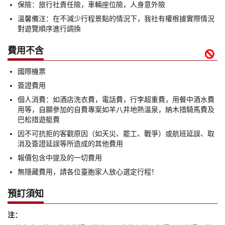
保險：旅行社責任險，車輛座位險，人身意外險
溫馨備注：在不減少行程景點的情況下，我社有權根據實際情況
對遊覽順序進行調換
費用不含

國際機票
簽證費用
個人消費：如酒店洗衣費，電話費，行李超重費，用餐中酒水費
用等，自願參加的自費專案如羊八井地熱溫泉，納木措騎馬費及
巴松措遊艇費
因不可抗拒的客觀原因（如天災、罷工、戰爭）或航班延誤、取
消及簽證延誤等所造成的其他費用
報價包含中提及的一切費用
無隱藏費用，請各位臺胞家人放心選定行程！
預訂須知
注：