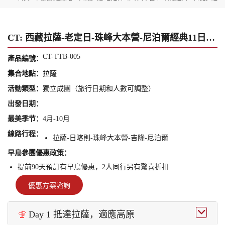
CT: 西藏拉薩-老定日-珠峰大本營-尼泊爾經典11日徒步遊
CT-TTB-005
產品編號：
集合地點：
拉薩
活動類型：
獨立成團（旅行日期和人數可調整）
出發日期：
最美季节：
4月-10月
線路行程：
拉薩-日喀則-珠峰大本營-吉隆-尼泊爾
早鳥參團優惠政策：
提前90天預訂有早鳥優惠，2人同行另有驚喜折扣
優惠方案諮詢

Day 1 抵達拉薩，適應高原
