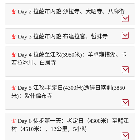
Day 2 拉薩市內遊:沙拉寺、大昭寺、八廓街



Day 3 拉薩市內遊:布達拉宮、哲蚌寺

Day 4 拉薩至江孜(3950米)：羊卓雍措湖、卡

若拉冰川、白居寺

Day 5 江孜-老定日(4300米)途經日喀則(3850

米)：紮什倫布寺

Day 6 徒步第一天：老定日（4300米）至龍江

村（4510米），12公里，5小時
