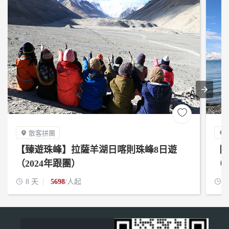

散客拼團


【臻遊珠峰】拉薩羊湖日喀則珠峰8日遊
【
（2024年跟團）
（2

8 天
5698
/人起

8