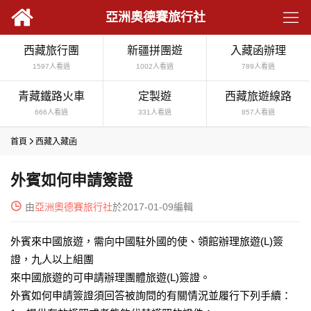

亞洲奧德賽旅行社
西藏旅行團
新疆拼團遊
入藏函辦理
1597人看過
1002人看過
789人看過
青藏鐵路火車
定製遊
西藏旅遊線路
666人看過
331人看過
857人看過
首頁

西藏入藏函
外賓如何申請簽證

由
亞洲奧德賽旅行社
於2017-01-09編輯
外賓來中國旅遊，需向中國駐外國的使、領館辦理旅遊(L)簽
證，九人以上組團
來中國旅遊的可申請辦理團體旅遊(L)簽證。
外賓如何申請簽證須回答被詢問的有關情況並履行下列手續：