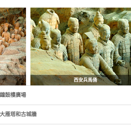
西安兵馬俑
、鐘鼓樓廣場
、大雁塔和古城牆