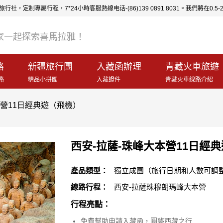
行社，定制專屬行程，7*24小時客服熱線电话-(86)139 0891 8031。我們將在
家一起探索喜馬拉雅！
路
新疆旅行團
入藏函辦理
青藏火車旅遊
路
精品小拼團
入藏證件
青藏火車線路介紹
本營11日經典遊（飛機）
西安-拉薩-珠峰大本營11日經
產品類型：
獨立成團（旅行日期和人數可調
線路行程：
西安-拉薩珠穆朗瑪峰大本營
行程亮點：
免費幫助申請入藏函，圓夢西藏之行