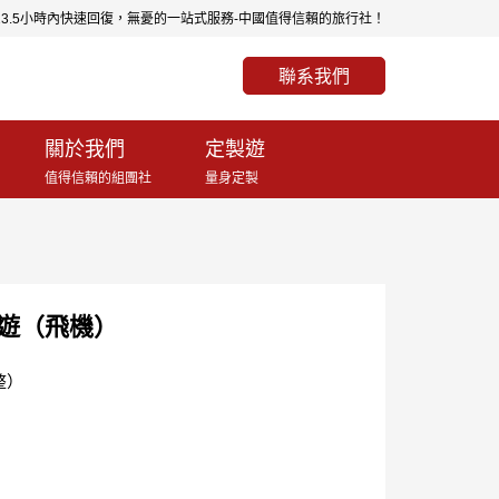
0.5-23.5小時內快速回復，無憂的一站式服務-中國值得信賴的旅行社！
聯系我們
關於我們
定製遊
值得信賴的組團社
量身定製
典遊（飛機）
整）