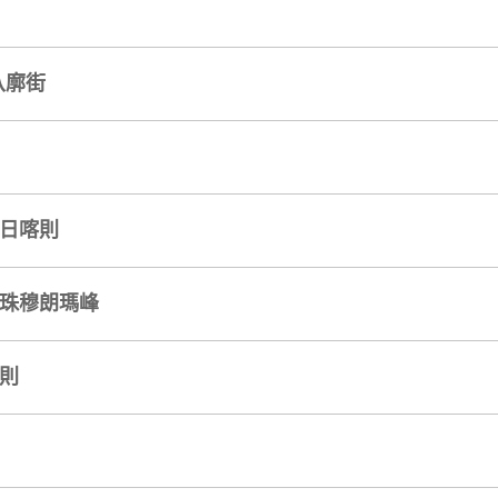
八廓街
→日喀則
→珠穆朗瑪峰
喀則