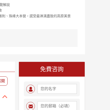
覽解說
食
喀則、珠峰大本營，感受最淋漓盡致的高原美景
免費咨詢
展開


