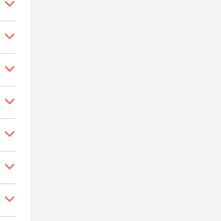






