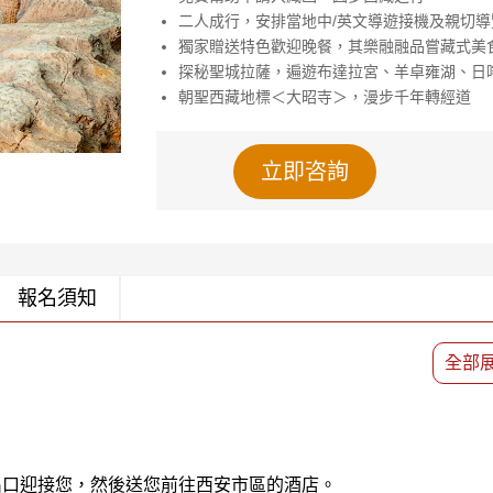
二人成行，安排當地中/英文導遊接機及親切導
獨家贈送特色歡迎晚餐，其樂融融品嘗藏式美
探秘聖城拉薩，遍遊布達拉宮、羊卓雍湖、日
朝聖西藏地標＜大昭寺＞，漫步千年轉經道
立即咨詢
報名須知
全部
出口迎接您，然後送您前往西安市區的酒店。