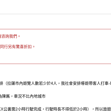
請咨詢我們。
2人同行另有驚喜折扣。
數安排（拉薩市內遊覽人數若少於4人，我社會安排導遊帶客人打車-
為陳舊，車況不比內地城市
XX公裏需2小時行駛完成，行駛時長不得低於2小時），所以旅