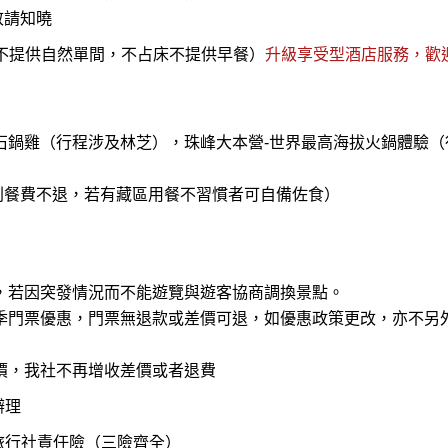
敬請知曉
不提供自然單間，不占床不提供早餐）
升級享受型酒店服務，歡
石鍋雞（行程涉及林芝），珠峰大本營-世界最高海拔火鍋體驗（
則餐費不退，若有藏區用餐不習慣者可自備佐食）
，若因突發情況而不能遊覽與遊客協商調換景點。
季門票優惠，門票無退款或差價可退，如優惠政策更改，亦不另
價，我社不再增收差價或者退費
辦理
旅行社責任險（三險齊全）