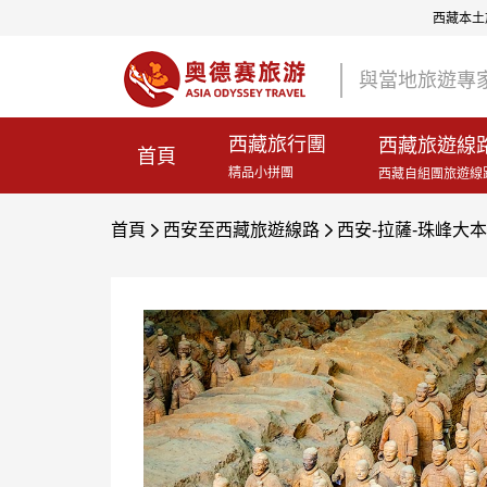
西藏本土旅
與當地旅遊專
西藏旅行團
西藏旅遊線
首頁
精品小拼團
西藏自組團旅遊線
首頁
西安至西藏旅遊線路
西安-拉薩-珠峰大

