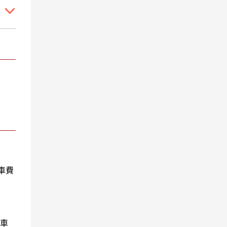

車費
遊車