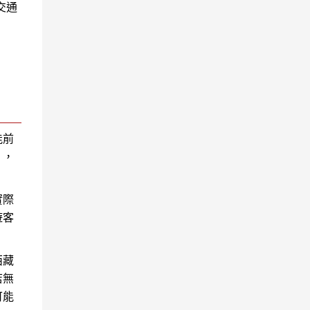
交通
能前
），
實際
遊客
西藏
店無
可能