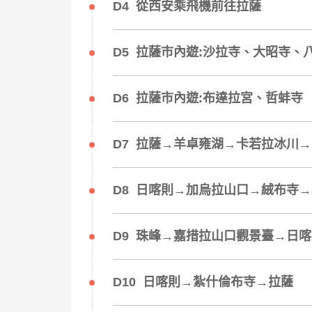
D4 從西安乘飛機前往拉薩
D5 拉薩市內遊:沙拉寺、大昭寺、
D6 拉薩市內遊:布達拉宮、哲蚌寺
D7 拉薩→羊卓雍湖→卡若拉冰川
D8 日喀則→加烏拉山口→絨布寺
D9 珠峰→嘉措拉山口觀景臺→日
D10 日喀則→紮什倫布寺→拉薩