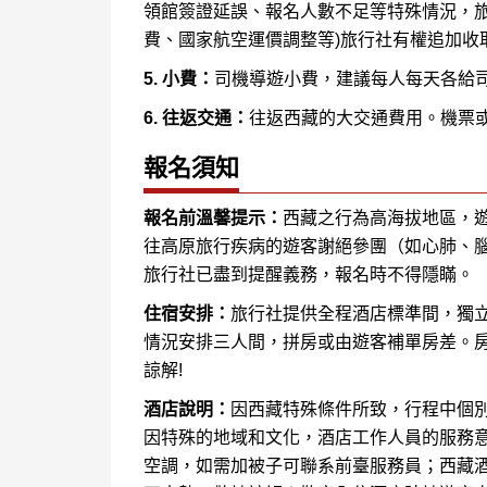
領館簽證延誤、報名人數不足等特殊情況，旅
費、國家航空運價調整等)旅行社有權追加收
5. 小費：
司機導遊小費，建議每人每天各給司
6. 往返交通：
往返西藏的大交通費用。機票
報名須知
報名前溫馨提示：
西藏之行為高海拔地區，
往高原旅行疾病的遊客謝絕參團（如心肺、
旅行社已盡到提醒義務，報名時不得隱瞞。
住宿安排：
旅行社提供全程酒店標準間，獨
情況安排三人間，拼房或由遊客補單房差。
諒解!
酒店說明：
因西藏特殊條件所致，行程中個
因特殊的地域和文化，酒店工作人員的服務
空調，如需加被子可聯系前臺服務員；西藏