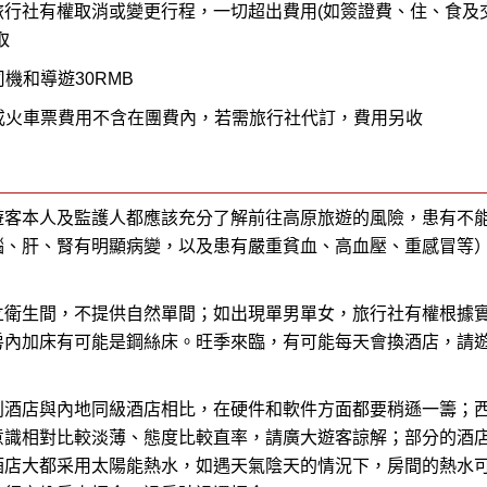
行社有權取消或變更行程，一切超出費用(如簽證費、住、食及
取
機和導遊30RMB
或火車票費用不含在團費內，若需旅行社代訂，費用另收
遊客本人及監護人都應該充分了解前往高原旅遊的風險，患有不
腦、肝、腎有明顯病變，以及患有嚴重貧血、高血壓、重感冒等
立衛生間，不提供自然單間；如出現單男單女，旅行社有權根據
房內加床有可能是鋼絲床。旺季來臨，有可能每天會換酒店，請
別酒店與內地同級酒店相比，在硬件和軟件方面都要稍遜一籌；
意識相對比較淡薄、態度比較直率，請廣大遊客諒解；部分的酒
酒店大都采用太陽能熱水，如遇天氣陰天的情況下，房間的熱水