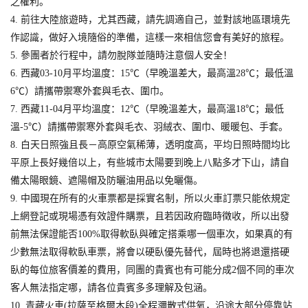
之權利。
4. 前往大陸旅遊時，尤其西藏，請先調適自己，並對該地區環境先
作認識，做好入境隨俗的準備，這樣一來相信您會有美好的旅程。
5. 參團者於行程中，請勿脫隊並隨時注意個人安全！
6. 西藏03-10月平均溫度：15℃（早晚溫差大，最高溫28℃；最低溫
6℃）請攜帶禦寒外套與毛衣、圍巾。
7. 西藏11-04月平均溫度：12℃（早晚溫差大，最高溫18℃；最低
溫-5℃）請攜帶禦寒外套與毛衣、羽絨衣、圍巾、暖暖包、手套。
8. 白天日照強且長－高原空氣稀薄，透明度高，平均日照時間均比
平原上長好幾倍以上，有些城市太陽要到晚上八點多才下山，請自
備太陽眼鏡、遮陽帽及防曬油用品以免曬傷。
9. 中國現在所有的火車票都是採實名制，所以火車訂票只能依規定
上網登記或現場憑有效證件購票，且若因政府臨時徵收，所以出發
前無法保證能否100%取得軟臥與確定搭乘哪一個車次，如果真的有
少數無法取得軟臥車票，將會以硬臥優先替代，屆時也將退還搭硬
臥的每位旅客價差的費用，同團的貴賓也有可能分成2個不同的車次
客人無法指定哪，請各位貴賓多多理解及包涵。
10. 青藏火車(拉薩至格爾木段)全程瀰散式供氧，沿途大部分停靠站