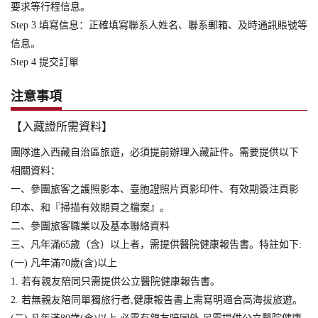
要求等行程信息。
Step 3 填寫信息：正確填寫聯系人姓名、聯系郵箱、及時通訊賬號等
信息。
Step 4 提交訂單
注意事項
【入藏證所需資料】
團隊進入西藏自治區旅遊，必須提前辦理入藏証件。需要提供以下
相關資料：
一、參團旅客之護照影本、臺胞證照片頁影印件、有效期簽注頁影
印本、和『掃描有效期頁之檔案』。
二、參團旅客職業以及基本聯絡資料
三、凡年滿65歲（含）以上者，需提供醫院健康報告書。特註如下:
(一) 凡年滿70歲(含)以上
1. 若有親友陪同只需提供公立醫院健康報告書。
2. 若無親友陪同單獨旅行者,健康報告書上需寫明適合高海拔旅遊。