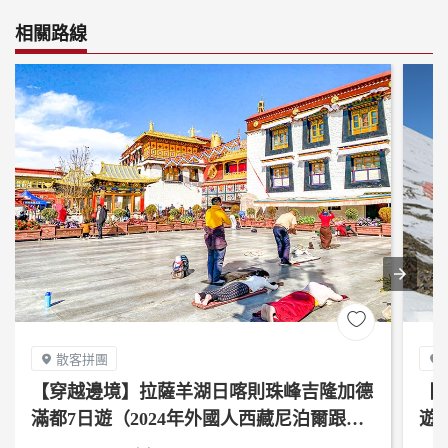
相關路線

散客拼團


【穿越邊境】拉薩羊湖日喀則珠峰吉隆加德
【
滿都7日遊（2024年外國人西藏尼泊爾跟
遊（
團）