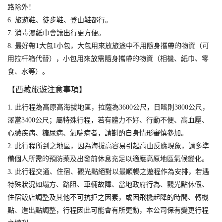
路除外！
6. 旅遊鞋、徒步鞋、登山鞋都行。
7. 消毒濕紙巾會讓出行更方便。
8. 最好帶1大包1小包，大包用來放旅途中不用隨身攜帶的物資（可
用拉杆箱代替），小包用來放需隨身攜帶的物資（相機、紙巾、零
食、水等）。
【西藏旅遊注意事項】
1. 此行程為高原高海拔地區，拉薩為3600公尺，日喀則3800公尺，
澤當3400公尺；屬特殊行程，若有體力不好、行動不便、高血壓、
心臟疾病、糖尿病、氣喘病者，請斟酌自身情形審慎參加。
2. 此行程所到之地區，因為海拔高容易引起高山反應現象，請多準
備個人所需的預防藥及出發前休息充足以適應高原地區氣候變化。
3. 此行程交通、住宿、觀光點絕對以最順暢之遊程作為安排，若遇
特殊狀況如塌方、路阻、車輛故障、當地政府行為、觀光點休假、
住宿飯店調整及其他不可抗拒之因素，或因飛機起降的時間、轉機
點、進出點調整，行程因此可能會有所更動，本公司保有變更行程