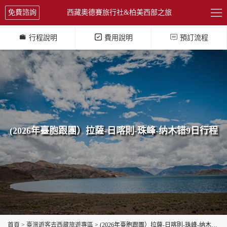

免費諮詢
西藏奧德賽旅行社&柏美西部之旅



行程說明
費用說明
預訂流程
(2026年臺胞跟團）拉薩-日喀則-珠峰-纳木错9日行程
首頁
>
臺灣遊客去西藏旅遊專區
> (2026年臺胞跟團）拉薩-日喀則-珠峰-纳木错9日行程