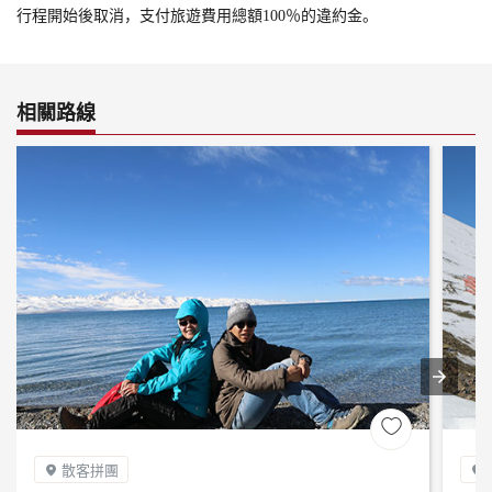
行程開始後取消，支付旅遊費用總額100％的違約金。
相關路線

散客拼團

