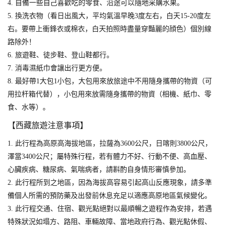
4. 自備一些自己喜歡吃的零食、沿途可以隨地采購水果。
5. 換洗衣物（看日出風大，平均氣溫早晚3度左右，白天15-20度左
右。要帶上衝鋒衣或棉衣，白天拍照時盡量穿豔麗的顔色）個別線
路除外！
6. 旅遊鞋、徒步鞋、登山鞋都行。
7. 消毒濕紙巾會讓出行更方便。
8. 最好帶1大包1小包，大包用來放旅途中不用隨身攜帶的物資（可
用拉杆箱代替），小包用來放需隨身攜帶的物資（相機、紙巾、零
食、水等）。
【西藏旅遊注意事項】
1. 此行程為高原高海拔地區，拉薩為3600公尺，日喀則3800公尺，
澤當3400公尺；屬特殊行程，若有體力不好、行動不便、高血壓、
心臟疾病、糖尿病、氣喘病者，請斟酌自身情形審慎參加。
2. 此行程所到之地區，因為海拔高容易引起高山反應現象，請多準
備個人所需的預防藥及出發前休息充足以適應高原地區氣候變化。
3. 此行程交通、住宿、觀光點絕對以最順暢之遊程作為安排，若遇
特殊狀況如塌方、路阻、車輛故障、當地政府行為、觀光點休假、