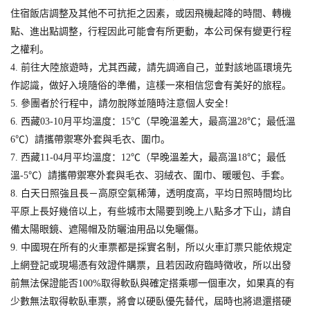
住宿飯店調整及其他不可抗拒之因素，或因飛機起降的時間、轉機
點、進出點調整，行程因此可能會有所更動，本公司保有變更行程
之權利。
4. 前往大陸旅遊時，尤其西藏，請先調適自己，並對該地區環境先
作認識，做好入境隨俗的準備，這樣一來相信您會有美好的旅程。
5. 參團者於行程中，請勿脫隊並隨時注意個人安全！
6. 西藏03-10月平均溫度：15℃（早晚溫差大，最高溫28℃；最低溫
6℃）請攜帶禦寒外套與毛衣、圍巾。
7. 西藏11-04月平均溫度：12℃（早晚溫差大，最高溫18℃；最低
溫-5℃）請攜帶禦寒外套與毛衣、羽絨衣、圍巾、暖暖包、手套。
8. 白天日照強且長－高原空氣稀薄，透明度高，平均日照時間均比
平原上長好幾倍以上，有些城市太陽要到晚上八點多才下山，請自
備太陽眼鏡、遮陽帽及防曬油用品以免曬傷。
9. 中國現在所有的火車票都是採實名制，所以火車訂票只能依規定
上網登記或現場憑有效證件購票，且若因政府臨時徵收，所以出發
前無法保證能否100%取得軟臥與確定搭乘哪一個車次，如果真的有
少數無法取得軟臥車票，將會以硬臥優先替代，屆時也將退還搭硬