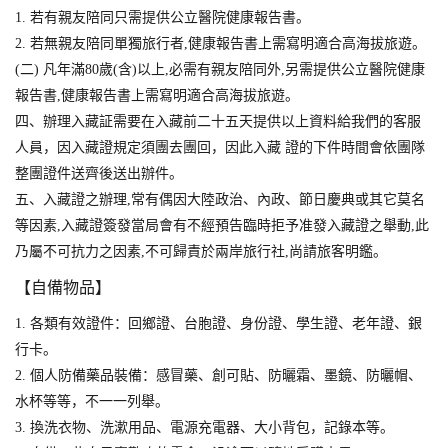
1. 若有親友陪同只需提供公立醫院健康報告書。
2. 若無親友陪同單獨旅行者,健康報告書上需寫明適合高海拔旅遊。
(二) 凡年滿80歲(含)以上,必需有親友陪同外,另需提供公立醫院健康
報告書,健康報告書上需寫明適合高海拔旅遊。
四、辦理入藏証需要在入藏前二十五天提供以上資料給我們的客服
人員，因入藏證規定須團去團回，因此入藏 證的下件時間會依團隊
整團證件送齊後送出辦件。
五、入藏證之辦理,常有偶因大陸政治、內政、節日慶典或其它莫名
等因素,入藏證簽發當局會有不經預告臨時拒予准發入藏證之舉動,此
乃屬不可抗力之因素,不可歸責於兩岸旅行社,尚請旅客明鑑。
【自備物品】
1. 各類有效證件：回鄉證、台胞證、身份證、學生證、老年證、銀
行卡。
2. 個人防備藥品裝備：感冒藥、創可貼、防曬霜、墨鏡、防曬帽、
水杯等等，不一一列舉。
3. 換洗衣物、洗漱用品、電源充電器、大小背包，記錄本等。