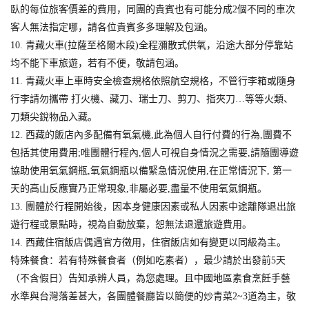
臥的每位旅客價差的費用，同團的貴賓也有可能分成2個不同的車次
客人無法指定哪，請各位貴賓多多理解及包涵。
10. 青藏火車(拉薩至格爾木段)全程瀰散式供氧，沿途大部分停靠站
均不能下車旅遊，若有不便，敬請包涵。
11. 青藏火車上車時安全檢查規格依照航空規格，不管行李箱或隨身
行李請勿攜帶 打火機、藏刀、瑞士刀、剪刀、指夾刀…等等火類、
刀類尖銳物品入藏。
12. 西藏的飯店內多配備有氧氣機,此為個人自行付費的行為,團費不
包括其使用費用;唯團體行程內,個人可視自身情況之需要,請隨團導遊
協助使用氧氣鋼瓶,氧氣鋼瓶以備緊急情況使用,在正常情況下, 第一
天的高山反應實乃正常現象,非屬必要,盡量不使用氧氣鋼瓶。
13. 團體於行程開始後，因本身健康因素或私人因素中途離隊退出旅
遊行程或景點時，視為自動放棄，恕無法退還旅遊費用。
14. 西藏住宿飯店偶遇官方徵用，住宿飯店如有變更以同級為主。
特殊餐食：若有特殊餐食者（例如吃素者），最少請於出發前5天
（不含假日）告知承辨人員，為您處理。且中國地區素食烹飪手藝
水準與台灣落差甚大，各團體餐廳皆以簡便的炒青菜2~3道為主，敬