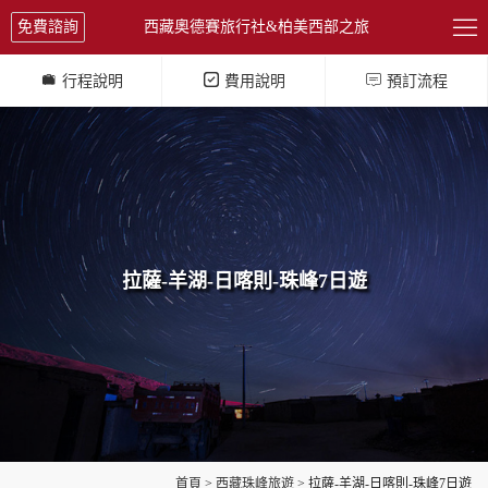

免費諮詢
西藏奧德賽旅行社&柏美西部之旅



行程說明
費用說明
預訂流程
拉薩-羊湖-日喀則-珠峰7日遊
首頁
>
西藏珠峰旅遊
> 拉薩-羊湖-日喀則-珠峰7日遊