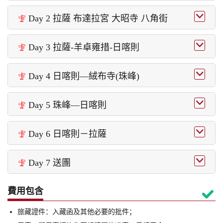

Day 2 拉薩 布達拉宮 大昭寺 八角街


Day 3 拉薩-羊卓雍措-日喀則


Day 4 日喀則—絨布寺(珠峰)


Day 5 珠峰—日喀則


Day 6 日喀則－拉薩


Day 7 送團

費用包含

旅藏證件：入藏函及其他必要的批件；