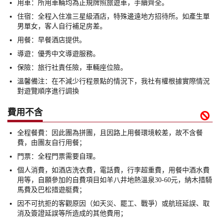
用車：所用車輛均為正規牌照旅遊車，手續齊全。
住宿：全程入住准三星級酒店，特殊邊遠地方招待所。如產生單
男單女，客人自行補足房差。
用餐：早餐酒店提供。
導遊：優秀中文導遊服務。
保險：旅行社責任險，車輛座位險。
溫馨備注：在不減少行程景點的情況下，我社有權根據實際情況
對遊覽順序進行調換
費用不含

全程餐費：因此團為拼團，且因路上用餐環境較差，故不含餐
費，由團友自行用餐；
門票：全程門票需要自理。
個人消費，如酒店洗衣費，電話費，行李超重費，用餐中酒水費
用等，自願參加的自費項目如羊八井地熱溫泉30-60元，納木措騎
馬費及巴松措遊艇費；
因不可抗拒的客觀原因（如天災、罷工、戰爭）或航班延誤、取
消及簽證延誤等所造成的其他費用；