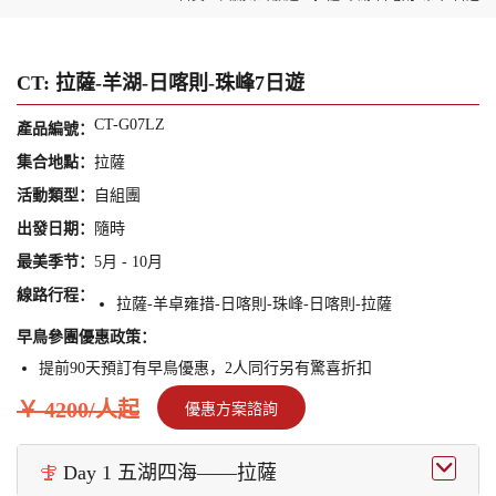
CT: 拉薩-羊湖-日喀則-珠峰7日遊
CT-G07LZ
產品編號：
集合地點：
拉薩
活動類型：
自組團
出發日期：
隨時
最美季节：
5月 - 10月
線路行程：
拉薩-羊卓雍措-日喀則-珠峰-日喀則-拉薩
早鳥參團優惠政策：
提前90天預訂有早鳥優惠，2人同行另有驚喜折扣
￥ 4200/人起
優惠方案諮詢

Day 1 五湖四海——拉薩
