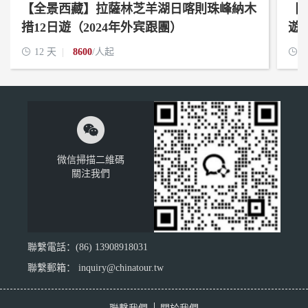
【全景西藏】拉薩林芝羊湖日喀則珠峰納木
【
措12日遊（2024年外宾跟團）
遊（

12 天
8600
/人起

1

微信掃描二維碼
關注我們
聯繫電話：(86) 13908918031
聯繫郵箱： inquiry@chinatour.tw