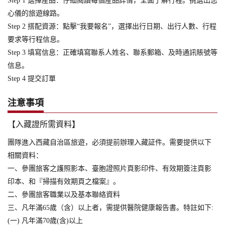
Step 1 選擇産品：仔細閱讀每個産品詳情，全面了解行程。挑選出您
心儀的旅遊線路。
Step 2 搭配資源：點擊“我要報名”，選擇出行日期、出行人數、行程
要求等行程信息。
Step 3 填寫信息：正確填寫聯系人姓名、聯系郵箱、及時通訊賬號等
信息。
Step 4 提交訂單
注意事項
【入藏證所需資料】
團隊進入西藏自治區旅遊，必須提前辦理入藏証件。需要提供以下
相關資料：
一、參團旅客之護照影本、臺胞證照片頁影印件、有效期簽注頁影
印本、和『掃描有效期頁之檔案』。
二、參團旅客職業以及基本聯絡資料
三、凡年滿65歲（含）以上者，需提供醫院健康報告書。特註如下:
(一) 凡年滿70歲(含)以上