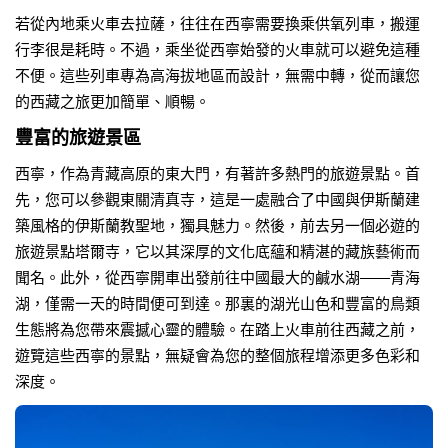
若從內地乘火車去拉薩，往往在西寧需要換乘供氧列車，搬運
行李很是耗時。不過，乘坐從西寧始發的火車就可以避免這種
不便。這些列車專為高海拔地區而設計，無需中轉，從而讓您
的西藏之旅更加簡單、順暢。
豐富的旅遊景區
西寧，作為青藏高原的東大門，有著許多熱門的旅遊景點。首
先，您可以參觀東關清真寺，這是一處融合了中國與伊斯蘭建
築風格的伊斯蘭教聖地，獨具魅力。然後，前去另一個必遊的
旅遊景點塔爾寺，它以其深厚的文化底蘊和精湛的藏族藝術而
聞名。此外，從西寧開車出發前往中國最大的鹹水湖——青海
湖，僅需一天的時間便可到達。那裏的湖光山色和豐富的鳥類
生態將為您帶來震撼心靈的體驗。在踏上火車前往西藏之前，
遊覽這些西寧的景點，無疑會為您的整個旅程增添更多色彩和
深度。