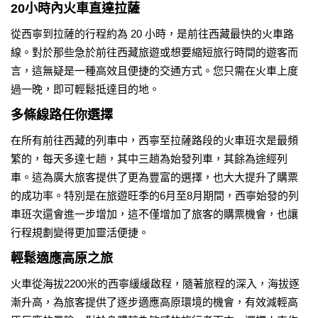
20小時內火車直達拉薩
從西寧到拉薩的行程約為 20 小時，是前往西藏最快的火車路
線。對於那些急於前往西藏旅遊或想要縮短旅行時間的遊客而
言，這無疑是一種高效且便捷的交通方式。您只需在火車上度
過一晚，即可輕鬆抵達目的地。
多條線路任你選擇
在所有前往西藏的列車中，西寧至拉薩路段的火車班次是最頻
繁的，每天多達七趟，其中三趟為始發列車，其餘為途經列
車。這為廣大旅客提供了更為豐富的選擇，也大大提升了購票
的成功率。特別是在旅遊旺季的6月至8月期間，西寧始發的列
車班次還會進一步增加，這不僅增加了旅客的購票機會，也讓
行程規劃變得更加靈活便捷。
輕鬆適應高原之旅
火車從海拔2200米的西寧緩緩啟程，隨著旅程的深入，海拔逐
漸升高，為旅客提供了逐步適應高原環境的機會，有效減輕高