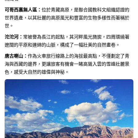
可哥西裏無人區：
位於青藏高原，是聯合國教科文組織認證的
世界遺產，以其壯麗的高原風光和豐富的生物多樣性而著稱於
世。
沱沱河：
常被譽為長江的起點，其河畔風光旖旎，四周環繞著
遼闊的平原和連綿的山脈，構成了一幅壯美的自然畫卷。
唐古喇山：
作為火車旅行線路上的海拔最高點，不僅劃定了青
海與西藏的邊界，更讓旅客有機會一睹高聳入雲的雪峰壯麗景
色，感受大自然的雄偉與神秘。