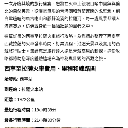
一次身臨其境的旅行盛宴。您將在火車上親眼目睹中國無與倫
比的自然美景，從廣袤無垠的青海湖和蒼茫遼闊的戈壁灘，到
白雪皚皚的唐古喇山和靜靜流淌的拉薩河，每一處風景都讓人
流連忘返，仿佛置身於一幅幅壯麗的畫卷之中。
這篇詳盡的西寧至拉薩火車旅行攻略，為您精心整理了西寧至
西藏拉薩的火車發車時間、訂票流程、沿途美景以及實用的西
藏旅行貼士。無論您是旅行達人還是青藏高原的新探，這份攻
略都將助您深度體驗這場充滿神秘與壯觀的西藏之旅。
西寧至拉薩火車費用、里程和線路圖
始發站:
西寧站
到達站：
拉薩火車站
距離：
1972公里
最短行程時間：
19小時39分
最長行程時間：
21小時30分鐘