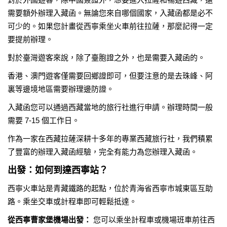
需要額外辦理入藏函。無論您來自哪個國家，入藏函都是必不
可少的。如果您計畫從西寧乘坐火車前往拉薩，那麼記得一定
要提前辦理。
對於臺灣遊客來說，除了臺胞證之外，也是需要入藏函的。
香港、澳門遊客僅需要回鄉證即可，但要注意的是去珠峰、阿
裏等邊境地區需要辦理邊防證。
入藏函您可以通過西藏當地的旅行社進行申請。辦理時間一般
需要 7-15 個工作日。
作為一家在西藏拉薩深耕十多年的專業西藏旅行社，我們積累
了豐富的辦理入藏函經驗，完全有能力為您辦理入藏函。
出發：如何到達西寧站？
西寧火車站是青藏鐵路的起點，位於青海省西寧市城東區互助
路。乘坐交車或計程車即可輕鬆抵達。
從西寧曹家堡機場出發：
您可以乘坐計程車或機場班車前往西