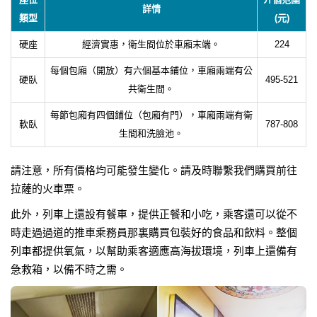
詳情
類型
(元)
硬座
經濟實惠，衛生間位於車廂末端。
224
每個包廂（開放）有六個基本鋪位，車廂兩端有公
硬臥
495-521
共衛生間。
每節包廂有四個鋪位（包廂有門），車廂兩端有衛
軟臥
787-808
生間和洗臉池。
請注意，所有價格均可能發生變化。請及時聯繫我們購買前往
拉薩的火車票。
此外，列車上還設有餐車，提供正餐和小吃，乘客還可以從不
時走過過道的推車乘務員那裏購買包裝好的食品和飲料。整個
列車都提供氧氣，以幫助乘客適應高海拔環境，列車上還備有
急救箱，以備不時之需。