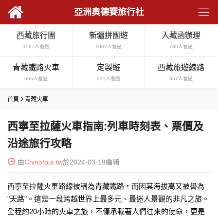

亞洲奧德賽旅行社
西藏旅行團
新疆拼團遊
入藏函辦理
1597人看過
1002人看過
789人看過
青藏鐵路火車
定製遊
西藏旅遊線路
666人看過
331人看過
857人看過
首頁

青藏火車
西寧至拉薩火車指南:列車時刻表、票價及
沿途旅行攻略

由
Chinatour.tw
於2024-03-19編輯
西寧至拉薩火車路線被稱為青藏鐵路，而因其海拔高又被譽為
"天路"。這是一段跨越世界上最多元、最迷人景觀的非凡之旅。
全程約20小時的火車之旅，不僅承載著人們往來的使命，更是