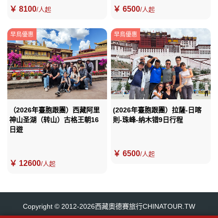
￥ 8100
￥ 6500
/人起
/人起
早鳥優惠
早鳥優惠
（2026年臺胞跟團）西藏阿里
(2026年臺胞跟團）拉薩-日喀
神山圣湖（转山）古格王朝16
則-珠峰-纳木错9日行程
日遊
￥ 6500
/人起
￥ 12600
/人起
Copyright © 2012-2026西藏奧德賽旅行CHINATOUR.TW