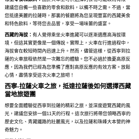
建議您自備一些喜歡的零食和飲料，以備不時之需。不過，當
您抵達美麗的拉薩時，那裏的餐廳將為您呈現豐富的西藏美食
和特色飲料，等待您去品嘗，享受一場味蕾的盛宴。
西藏的海拔：
有人覺得乘坐火車進藏可以逐漸適應高海拔環
境，但這其實更像是一個傳說。實際上，火車在行進過程中，
海拔會在較短時間內迅速上升。然而，儘管這樣，從西寧到拉
薩的火車旅程依然是一次難忘的體驗。您不必過於擔憂高原反
應，因為我們已經為您準備了應對高原反應的有效方案。放鬆
心情，盡情享受這次火車之旅吧！
西寧-拉薩火車之旅，抵達拉薩後如何選擇西藏
當地旅遊團
想要全面體驗從西寧到拉薩的精彩之旅，並深度遊覽西藏的風
光，建議您安排一個11天的行程。這次旅行將帶您領略西寧的
歷史文化、青藏鐵路的壯麗風光，以及拉薩和珠峰大本營的神
奇魅力。