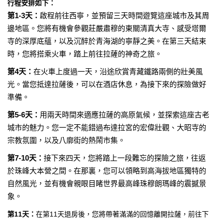
行程安排如下：
第1-3天：
啟程前往西寧，並預留三天時間遊覽這座城市及其周
邊地區。您將有機會參觀莊嚴肅穆的東關清真大寺、感受塔爾
寺的深厚底蘊，以及沉醉於青海湖的寧靜之美。在第三天結束
時，您將搭乘火車，踏上前往拉薩的神奇之旅。
第4天：
在火車上度過一天，沿途欣賞青藏鐵路兩側的壯美風
光。當您抵達拉薩後，可以在酒店休息，為接下來的探險做好
準備。
第5-6天：
用兩天時間來適應拉薩的高原氣候，並探索這座古老
城市的魅力。您一定不能錯過布達拉宮的宏偉壯觀、大昭寺的
宗教氛圍，以及八廓街的熱鬧市集。
第7-10天：
接下來四天，您將踏上一段難忘的探險之旅，往返
於珠峰大本營之間。在那裏，您可以領略到高海拔地區獨特的
自然風光，並有機會親眼目睹世界最高峰珠穆朗瑪峰的震撼景
象。
第11天：
在第11天退房後，您將帶著滿滿的回憶離開拉薩，前往下