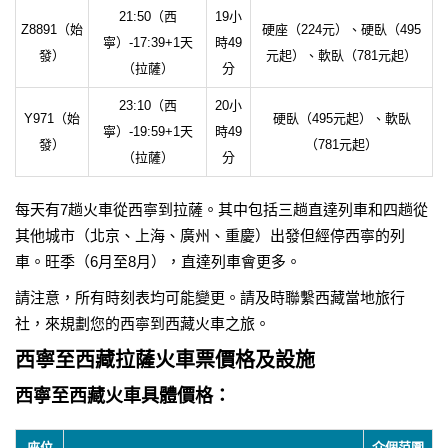
21:50（西
19小
Z8891（始
硬座（224元）、硬臥（495
寧）-17:39+1天
時49
發）
元起）、軟臥（781元起）
（拉薩）
分
23:10（西
20小
Y971（始
硬臥（495元起）、軟臥
寧）-19:59+1天
時49
發）
（781元起）
（拉薩）
分
每天有7趟火車從西寧到拉薩。其中包括三趟直達列車和四趟從
其他城市（北京、上海、廣州、重慶）出發但經停西寧的列
車。旺季（6月至8月），直達列車會更多。
請注意，所有時刻表均可能變更。請及時聯繫西藏當地旅行
社，來規劃您的西寧到西藏火車之旅。
西寧至西藏拉薩火車票價格及設施
西寧至西藏火車具體價格：
座位
介個范圍