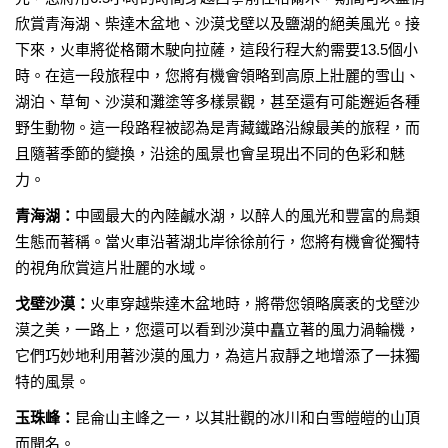
欣賞青海湖、柴達木盆地、沙漠戈壁以及鹽湖的絕美風光。接
下來，火車將從格爾木駛向拉薩，這段行程大約需要13.5個小
時。在這一段旅程中，您將有機會領略到高原上壯麗的雪山、
湖泊、草甸、沙漠和灘塗等多樣景觀，甚至還有可能邂逅各種
野生動物。這一段路程被認為是青藏鐵路沿線最美的旅程，而
且隨著季節的變換，沿途的風景也會呈現出不同的色彩和魅
力。
青海湖：
中國最大的內陸鹹水湖，以醉人的風光和豐富的鳥類
生態而著稱。當火車沿著湖北岸徐徐前行，您將有機會從獨特
的視角欣賞這片壯麗的水域。
戈壁沙漠：
火車穿越柴達木盆地時，將帶您領略廣袤的戈壁沙
漠之美，一路上，您還可以看到沙漠中矗立著的風力渦輪機，
它們巧妙地利用著沙漠的風力，為這片寂靜之地增添了一抹獨
特的風景。
玉珠峰：
昆侖山主峰之一，以其壯觀的冰川和白雪皚皚的山頂
而聞名。