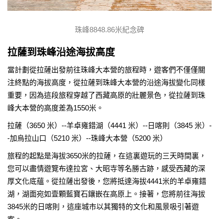
珠峰8848.86米紀念碑
拉薩到珠峰沿途海拔高度
當計劃從拉薩出發前往珠峰大本營的旅程時，遊客們不僅僅關
注終點的海拔高度，從拉薩到珠峰大本營的沿途海拔變化同樣
重要，因為這段旅程穿越了西藏高原的壯麗景色，從拉薩到珠
峰大本營的高度差為1550米。
拉薩（3650 米）--羊卓雍錯湖（4441 米）--日喀則（3845 米）-
-加烏拉山口（5210 米）--珠峰大本營（5200 米）
旅程的起點是海拔3650米的拉薩，在這裏遊玩的三天時間裏，
您可以盡情遊覽布達拉宮、大昭寺等名勝古跡，感受西藏的深
厚文化底蘊。從拉薩出發後，您將抵達海拔4441米的羊卓雍錯
湖，湖面宛如壹顆藍寶石鑲嵌在高原上。接著，您將前往海拔
3845米的日喀則，這座城市以其獨特的文化和風景吸引著遊