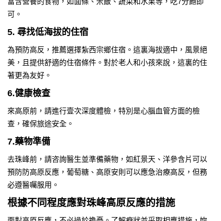
富含營養的食物，如面條、米飯、蔬菜和水果等，吃7分飽即
可。
5. 尋找低海拔的住宿
為預防高反，推薦選擇紮西宗鄉住宿。這裏海拔適中，風景絕
美，且提供舒適的住宿條件。對於老人和小孩來說，這裏的住
著更為友好。
6.健康檢查
來高原前，請進行壹次深度體檢，特別是心腦血管方面的檢
查，確保旅途安全。
7.藥物準備
去珠峰前，請咨詢醫生並準備藥物，如紅景天、洋參含片可以
預防防高原反應，葡萄糖、高原安則可以應急治療高反，但務
必遵醫囑服用。
根據不同程度應對珠峰高原反應的措施
面對高原反應，不必過於擔憂。了解癥狀並采取相應措施，妳