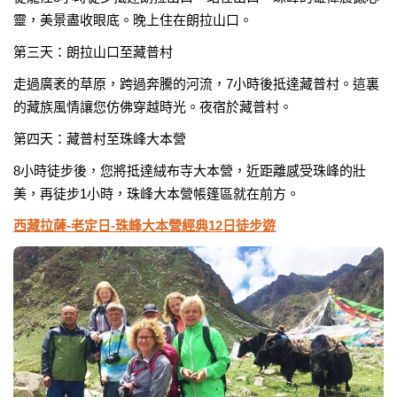
靈，美景盡收眼底。晚上住在朗拉山口。
第三天：朗拉山口至藏普村
走過廣袤的草原，跨過奔騰的河流，7小時後抵達藏普村。這裏
的藏族風情讓您仿佛穿越時光。夜宿於藏普村。
第四天：藏普村至珠峰大本營
8小時徒步後，您將抵達絨布寺大本營，近距離感受珠峰的壯
美，再徒步1小時，珠峰大本營帳篷區就在前方。
西藏拉薩-老定日-珠峰大本營經典12日徒步遊