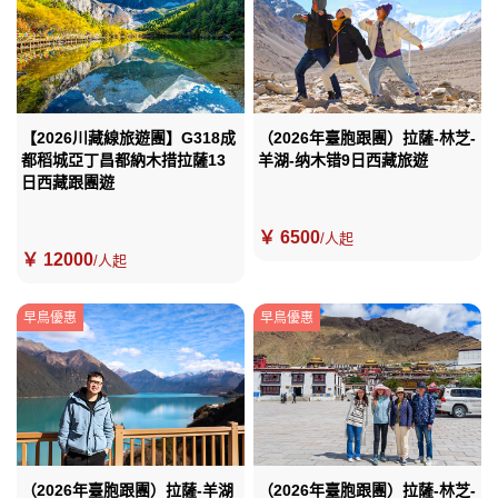
【2026川藏線旅遊團】G318成
（2026年臺胞跟團）拉薩-林芝-
都稻城亞丁昌都納木措拉薩13
羊湖-纳木错9日西藏旅遊
日西藏跟團遊
￥ 6500
/人起
￥ 12000
/人起
早鳥優惠
早鳥優惠
（2026年臺胞跟團）拉薩-羊湖
（2026年臺胞跟團）拉薩-林芝-