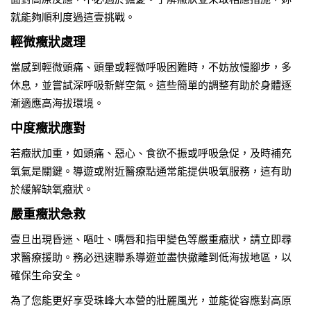
就能夠順利度過這壹挑戰。
輕微癥狀處理
當感到輕微頭痛、頭暈或輕微呼吸困難時，不妨放慢腳步，多
休息，並嘗試深呼吸新鮮空氣。這些簡單的調整有助於身體逐
漸適應高海拔環境。
中度癥狀應對
若癥狀加重，如頭痛、惡心、食欲不振或呼吸急促，及時補充
氧氣是關鍵。導遊或附近醫療點通常能提供吸氧服務，這有助
於緩解缺氧癥狀。
嚴重癥狀急救
壹旦出現昏迷、嘔吐、嘴唇和指甲變色等嚴重癥狀，請立即尋
求醫療援助。務必迅速聯系導遊並盡快撤離到低海拔地區，以
確保生命安全。
為了您能更好享受珠峰大本營的壯麗風光，並能從容應對高原