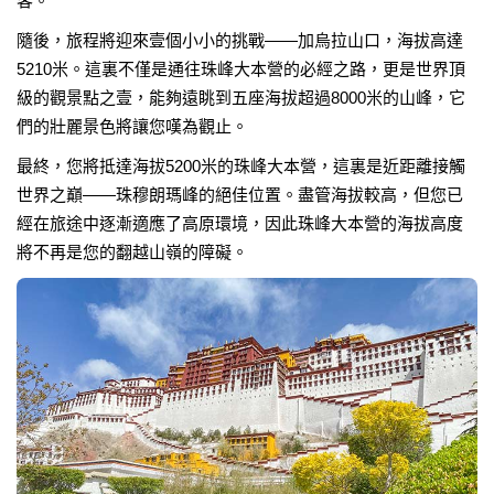
客。
隨後，旅程將迎來壹個小小的挑戰——加烏拉山口，海拔高達
5210米。這裏不僅是通往珠峰大本營的必經之路，更是世界頂
級的觀景點之壹，能夠遠眺到五座海拔超過8000米的山峰，它
們的壯麗景色將讓您嘆為觀止。
最終，您將抵達海拔5200米的珠峰大本營，這裏是近距離接觸
世界之巔——珠穆朗瑪峰的絕佳位置。盡管海拔較高，但您已
經在旅途中逐漸適應了高原環境，因此珠峰大本營的海拔高度
將不再是您的翻越山嶺的障礙。