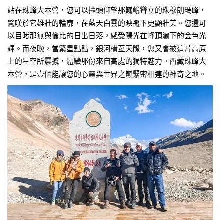
站在珠峰大本營，您可以擡頭仰望那巍峨聳立的珠穆朗瑪峰，
驚嘆於它雄壯的輪廓，在藍天白雲的映襯下更顯壯美。您還可
以目睹那無與倫比的日出日落，感受陽光在峰頂灑下的金色光
輝。而夜晚，當繁星點點，銀河橫亙天際，您又會被這片高原
上的星空所震撼，體驗那份來自高處的獨特魅力。西藏珠峰大
本營，是壹個能讓您的心靈與世界之巔緊密相連的神奇之地。