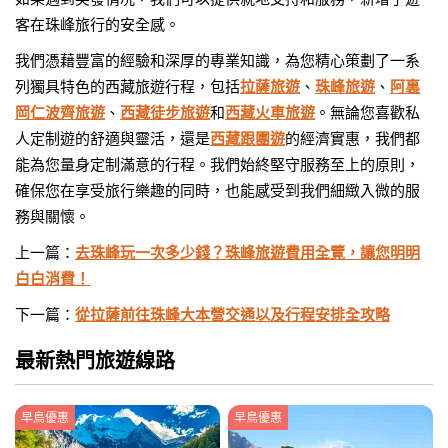
客在珠峰旅行的安全感。
我們憑藉豐富的經驗和深厚的專業知識，為您精心策劃了一系
列獨具特色的西藏旅遊行程，包括
拉薩旅遊
、
珠峰旅遊
、
阿裏
岡仁波齊旅遊
、
西藏徒步旅遊
和
西藏火車旅遊
。無論您喜歡私
人定制遊的舒適與靈活，還是
西藏跟團遊
的經濟實惠，我們都
能為您量身定制滿意的行程。我們始終堅守服務至上的原則，
確保您在享受旅行樂趣的同時，也能感受到我們細緻入微的服
務與關懷。
上一篇：
去珠峰玩一次多少錢？珠峰旅遊費用全覽，讓您明明
白白消費！
下一篇：
從拉薩前往珠峰大本營交通以及行程安排全攻略
最新熱門旅遊線路
早鳥優惠
早鳥優惠