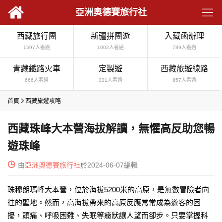

亞洲奧德賽旅行社
西藏旅行團
新疆拼團遊
入藏函辦理
1597人看過
1002人看過
789人看過
青藏鐵路火車
定製遊
西藏旅遊線路
666人看過
331人看過
857人看過
首頁

西藏旅遊攻略
西藏珠峰大本營海拔解讀，無懼高反助您暢
遊珠峰

由
亞洲奧德賽旅行社
於2024-06-07編輯
珠穆朗瑪峰大本營，位於海拔5200米的高原，是無數冒險者向
往的聖地。然而，高海拔帶來的高原反應常常成為遊客的困
擾，頭痛、呼吸困難、失眠等癥狀讓人望而卻步。只要掌握科