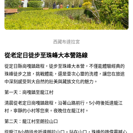
西藏布達拉宮
從老定日徒步至珠峰大本營路線
從定日縣崗嘎鎮啟程，徒步至珠峰大本營，不僅能體驗經典的
珠峰徒步之旅，挑戰體能，還是壹次心靈的洗禮，讓您在旅途
中深刻感受到大自然的壯美與藏族文化的魅力。
第一天：崗嘎鎮至龍江村
清晨從老定日崗嘎鎮啟程，沿著山路前行，5小時後抵達龍江
村，寧靜的小村等您來。夜晚住在龍江村。
第二天：龍江村至朗拉山口
從龍江8小時徒步抵達朗拉山口。站在山口，珠峰的雄偉震撼心