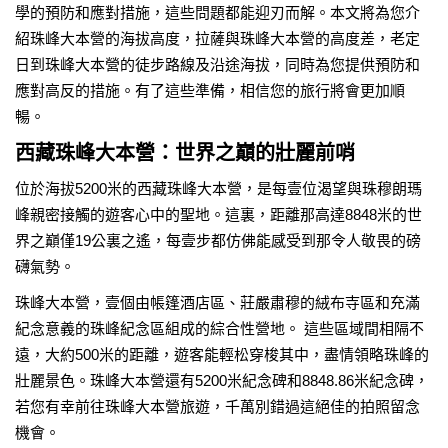
學的預防和應對措施，這些問題都能迎刃而解。本文將為您介
紹珠峰大本營的海拔高度，拉薩與珠峰大本營的高度差，老定
日到珠峰大本營的徒步路線及沿途海拔，同時為您提供預防和
應對高反的措施。有了這些準備，相信您的旅行將會更加順
暢。
西藏珠峰大本營：世界之巔的壯麗前哨
位於海拔5200米的西藏珠峰大本營，是每壹位渴望與珠穆朗瑪
峰親密接觸的遊客心中的聖地。這裏，距離那高達8848米的世
界之巔僅19公裏之遙，每壹步都仿佛能感受到那令人敬畏的磅
礴氣勢。
珠峰大本營，壹個由帳篷酒店區、莊嚴肅穆的絨布寺區和充滿
紀念意義的珠峰紀念區組成的綜合性營地。 這些區域間相隔不
遠，大約500米的距離，遊客能輕松穿梭其中，盡情領略珠峰的
壯麗景色。珠峰大本營還有5200米紀念碑和8848.86米紀念碑，
若您有幸前往珠峰大本營旅遊，千萬別錯過這絕佳的拍照留念
機會。