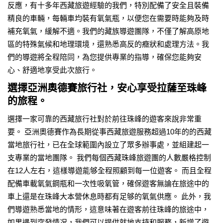
反應，有十多年西藏旅遊經驗的我們，特別配備了安全且裝備
精良的車輛，每輛車均裝有氧氣瓶，以便您在需要時能夠及時
補充氧氣，緩解不適。我們的藏族導遊團隊，不僅了解高原地
區的特殊氣候和地理環境，還熟悉高反的癥狀和處理方法。我
們的導遊將全程陪同，為您提供專業的指導，確保您能夠安
心、舒適地享受此次旅行。
選擇亞洲奧德賽旅行社，安心享受拉薩至珠峰
的旅程。
選擇一家可靠的西藏旅行社對於前往珠峰的遊客來說非常重
要。 亞洲奧德賽作為長期從事西藏旅遊服務超過10年的的西藏
當地旅行社，已在全球範圍內設立了眾多辦事處，並組建起一
支專業的當地團隊。 我們每個西藏珠峰旅遊團的人數嚴格控制
在12人左右，這樣導遊能够全程照顧到每一位遊客。 而且全程
配備車載氧氣鋼瓶和一次性吸氧管，確保遊客無論在旅途中的
車上還是在珠峰大本營休息時都有足够的氧氣供應。 此外，我
們導遊熟悉當地的情形，這意味著在遊客前往珠峰的旅途中，
如果遇到突發情况，我們可以提供就地支持和服務，新增了遊