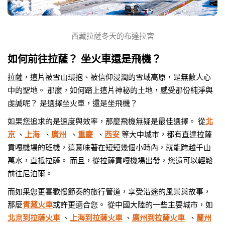
西藏拉薩冬天的布達拉宮
如何前往拉薩？ 坐火車還是飛機？
拉薩，這片被雪山環抱、被信仰浸潤的雪域高原，是無數人心
中的聖地。 那麼，如何踏上這片神秘的土地，感受那份純淨與
虔誠呢？ 是選擇坐火車，還是坐飛機？
如果您追求的是速度與效率，那麼飛機無疑是最佳選擇。 從
北
京
、
上海
、
廣州
、
重慶
、
西安
等大中城市，都有直達拉薩
貢嘎機場的班機，這意味著在短短幾個小時內，就能跨越千山
萬水，直抵拉薩。 而且，從拉薩貢嘎機場出發，您還可以輕鬆
前往尼泊爾。
而如果您更喜歡慢節奏的旅行管道，享受沿途的風景與故事，
那麼
青藏火車
或許更適合您。 從中國大陸的一些主要城市，如
北京到拉薩火車
、
上海到拉薩火車
、
廣州到拉薩火車
、
蘭州