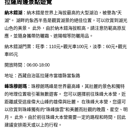
拉薩周邊景點遊覽
納木錯湖
：納木錯是世界上海拔最高的大型湖泊，被譽為“天
湖”。 湖畔的紮西半島是觀賞湖景的絕佳位置，可以欣賞到湖光
山色的美景。 此外，由於納木錯海拔較高，請注意防範高原反
應，並隨身攜帶防曬霜、遮陽帽等防曬用品。
納木錯湖門票：旺季：110元+觀光車100元，淡季：60元+觀光
車85元
開放時間：06:00-18:00
地址：西藏自治區拉薩市當雄縣當紮路
峰珠穆朗瑪
：珠穆朗瑪峰是世界最高峰，其壯麗的景色和獨特
的地理位置吸引著無數遊客。 您可以選擇前往珠峰大本營，近
距離感受這座偉大山峰的雄偉與壯麗。 在珠峰大本營，您還可
以欣賞到珠峰獨有的“珠峰旗雲”和美麗而壯觀的晚霞、星空、明
月。 此外，由於前往珠峰大本營需要一定的路程和時間，囙此
建議安排兩天或以上的行程。