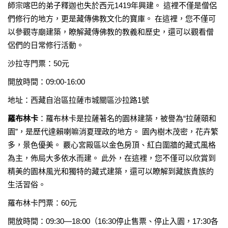
師宗喀巴的弟子釋迦也失於西元1419年興建。 這裡不僅是僧侶
們修行的地方，更是藏傳佛教文化的寶庫。 在這裡，您不僅可
以參觀寺廟建築，瞭解藏傳佛教的教義和歷史，還可以觀看僧
侶們的日常修行活動。
沙拉寺門票：50元
開放時間：09:00-16:00
地址：西藏自治區拉薩市城關區沙拉路1號
羅布林卡
：羅布林卡是拉薩著名的園林建築，被譽為“拉薩頤和
園”，是歷代達賴喇嘛消夏理政的地方。 園內樹木茂密，花卉繁
多，景色優美。 覈心宮殿區以金色房頂、紅白圍牆的藏式風格
為主，佈局大多依水而建。 此外，在這裡，您不僅可以欣賞到
精美的園林風光和獨特的藏式建築，還可以瞭解到藏族貴族的
生活習俗。
羅布林卡門票：60元
開放時間：09:30—18:00（16:30停止售票、停止入園，17:30各