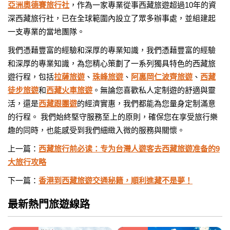
亞洲奧德賽旅行社
，作為一家專業從事西藏旅遊超過10年的資
深西藏旅行社，已在全球範圍內設立了眾多辦事處，並組建起
一支專業的當地團隊。
我們憑藉豐富的經驗和深厚的專業知識，我們憑藉豐富的經驗
和深厚的專業知識，為您精心策劃了一系列獨具特色的西藏旅
遊行程，包括
拉薩旅遊
、
珠峰旅遊
、
阿裏岡仁波齊旅遊
、
西藏
徒步旅遊
和
西藏火車旅遊
。無論您喜歡私人定制遊的舒適與靈
活，還是
西藏跟團遊
的經濟實惠，我們都能為您量身定制滿意
的行程。 我們始終堅守服務至上的原則，確保您在享受旅行樂
趣的同時，也能感受到我們細緻入微的服務與關懷。
上一篇：
西藏旅行前必读：专为台灣人遊客去西藏旅遊准备的9
大旅行攻略
下一篇：
香港到西藏旅遊交通秘籍，順利進藏不是夢！
最新熱門旅遊線路