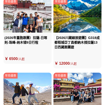
早鳥優惠
早鳥優惠
(2026年臺胞跟團）拉薩-日喀
【2026川藏線旅遊團】G318成
則-珠峰-纳木错9日行程
都稻城亞丁昌都納木措拉薩13
日西藏跟團遊
￥ 6500
/人起
￥ 12000
/人起
早鳥優惠
早鳥優惠