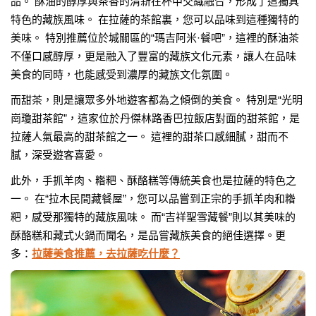
品。 酥油的醇厚與茶香的清新在杯中交織融合，形成了這獨具
特色的藏族風味。 在拉薩的茶館裏，您可以品味到這種獨特的
美味。 特別推薦位於城關區的“瑪吉阿米·餐吧”，這裡的酥油茶
不僅口感醇厚，更是融入了豐富的藏族文化元素，讓人在品味
美食的同時，也能感受到濃厚的藏族文化氛圍。
而甜茶，則是讓眾多外地遊客都為之傾倒的美食。 特別是“光明
崗瓊甜茶館”，這家位於丹傑林路香巴拉飯店對面的甜茶館，是
拉薩人氣最高的甜茶館之一。 這裡的甜茶口感細膩，甜而不
膩，深受遊客喜愛。
此外，手抓羊肉、糌粑、酥酪糕等傳統美食也是拉薩的特色之
一。 在“拉木民間藏餐屋”，您可以品嘗到正宗的手抓羊肉和糌
粑，感受那獨特的藏族風味。 而“吉祥聖雪藏餐”則以其美味的
酥酪糕和藏式火鍋而聞名，是品嘗藏族美食的絕佳選擇。更
多：
拉薩美食推薦，去拉薩吃什麼？