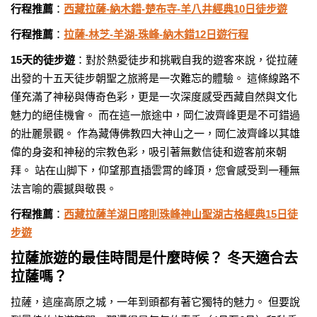
行程推薦
：
西藏拉薩-納木錯-楚布寺-羊八井經典10日徒步遊
行程推薦
：
拉薩-林芝-羊湖-珠峰-納木錯12日遊行程
15天的徒步遊
：對於熱愛徒步和挑戰自我的遊客來說，從拉薩
出發的十五天徒步朝聖之旅將是一次難忘的體驗。 這條線路不
僅充滿了神秘與傳奇色彩，更是一次深度感受西藏自然與文化
魅力的絕佳機會。 而在這一旅途中，岡仁波齊峰更是不可錯過
的壯麗景觀。 作為藏傳佛教四大神山之一，岡仁波齊峰以其雄
偉的身姿和神秘的宗教色彩，吸引著無數信徒和遊客前來朝
拜。 站在山脚下，仰望那直插雲霄的峰頂，您會感受到一種無
法言喻的震撼與敬畏。
行程推薦
：
西藏拉薩羊湖日喀則珠峰神山聖湖古格經典15日徒
步遊
拉薩旅遊的最佳時間是什麼時候？ 冬天適合去
拉薩嗎？
拉薩，這座高原之城，一年到頭都有著它獨特的魅力。 但要說