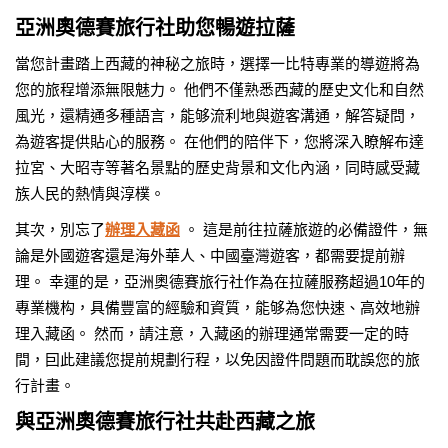
亞洲奧德賽旅行社助您暢遊拉薩
當您計畫踏上西藏的神秘之旅時，選擇一比特專業的導遊將為
您的旅程增添無限魅力。 他們不僅熟悉西藏的歷史文化和自然
風光，還精通多種語言，能够流利地與遊客溝通，解答疑問，
為遊客提供貼心的服務。 在他們的陪伴下，您將深入瞭解布達
拉宮、大昭寺等著名景點的歷史背景和文化內涵，同時感受藏
族人民的熱情與淳樸。
其次，別忘了
辦理入藏函
。 這是前往拉薩旅遊的必備證件，無
論是外國遊客還是海外華人、中國臺灣遊客，都需要提前辦
理。 幸運的是，亞洲奧德賽旅行社作為在拉薩服務超過10年的
專業機构，具備豐富的經驗和資質，能够為您快速、高效地辦
理入藏函。 然而，請注意，入藏函的辦理通常需要一定的時
間，囙此建議您提前規劃行程，以免因證件問題而耽誤您的旅
行計畫。
與亞洲奧德賽旅行社共赴西藏之旅