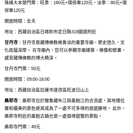
珠峰大本營門票：旺季：160元+環保車120元，淡季：80元+環
保車120元
開放時間：全天
地址：西藏自治區日喀則市定日縣318國道附近
甘丹寺
：甘丹寺是藏傳佛教格魯派的重要寺廟，歷史悠久，文
化底蘊深厚。 在寺廟內，您可以參觀寺廟建築、佛像和壁畫，
感受藏傳佛教的博大精深。
甘丹寺門票：50元
開放時間：09:00-16:00
地址：西藏自治區拉薩市達孜區旺波日山上
桑耶寺
：桑耶寺位於雅魯藏布江與墨脫江的合流處，其地理位
置和優美的景色使其成為了一處不可多得的旅遊勝地。 此外，
桑耶寺附近的墨脫古鎮也是一處值得遊覽的景點。
桑耶寺門票：40元