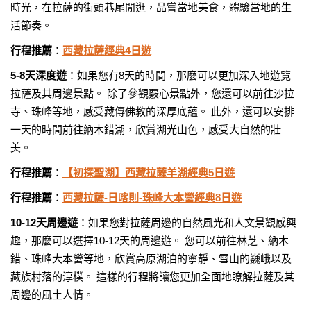
時光，在拉薩的街頭巷尾閒逛，品嘗當地美食，體驗當地的生
活節奏。
行程推薦
：
西藏拉薩經典4日遊
5-8天深度遊
：如果您有8天的時間，那麼可以更加深入地遊覽
拉薩及其周邊景點。 除了參觀覈心景點外，您還可以前往沙拉
寺、珠峰等地，感受藏傳佛教的深厚底蘊。 此外，還可以安排
一天的時間前往納木錯湖，欣賞湖光山色，感受大自然的壯
美。
行程推薦
：
【初探聖湖】西藏拉薩羊湖經典5日遊
行程推薦
：
西藏拉薩-日喀則-珠峰大本營經典8日遊
10-12天周邊遊
：如果您對拉薩周邊的自然風光和人文景觀感興
趣，那麼可以選擇10-12天的周邊遊。 您可以前往林芝、納木
錯、珠峰大本營等地，欣賞高原湖泊的寧靜、雪山的巍峨以及
藏族村落的淳樸。 這樣的行程將讓您更加全面地瞭解拉薩及其
周邊的風土人情。