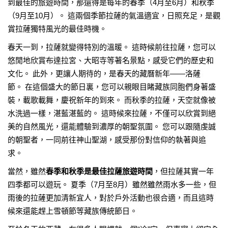
到最佳的旅遊時間，那還得是每年的春季（4月至6月）和秋季
（9月至10月）。 這兩個季節拉薩的氣溫適宜，日照充足，是觀
賞拉薩獨特風光的最佳時機。
春天一到，拉薩就變得特別的溫暖。 這時候前往拉薩，您可以
悠閒地欣賞布達拉宮、大昭寺等著名景點，感受它們的歷史和
文化。 此外，更讓人期待的，是春天的藏曆新年——洛薩
節。 在這個盛大的節日裏，您可以親眼目睹藏族同胞們身著盛
裝，載歌載舞，慶祝新年的到來。 而秋季的拉薩，天空就像被
水洗過一樣，湛藍湛藍的。 這時候來拉薩，不僅可以欣賞到絕
美的自然風光，還能體驗到濃厚的朝聖氛圍。 您可以跟隨虔誠
的朝聖者，一同前往神山聖湖，感受那份對信仰的執著與追
求。
當然，雖然
春季和秋季是最佳拉薩旅遊時間
，但拉薩其實一年
四季都可以遊玩。 夏季（7月至8月）雖然雖然雨水多一些，但
雨後的拉薩更加清新宜人，對於戶外活動也很合適，而且這時
候來還能趕上雪頓節等藏族傳統節日。