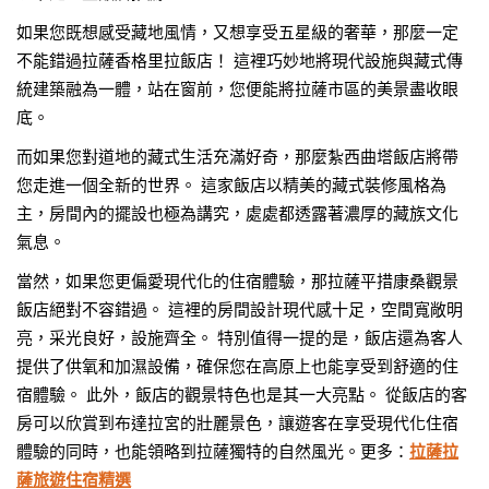
如果您既想感受藏地風情，又想享受五星級的奢華，那麼一定
不能錯過拉薩香格里拉飯店！ 這裡巧妙地將現代設施與藏式傳
統建築融為一體，站在窗前，您便能將拉薩市區的美景盡收眼
底。
而如果您對道地的藏式生活充滿好奇，那麼紮西曲塔飯店將帶
您走進一個全新的世界。 這家飯店以精美的藏式裝修風格為
主，房間內的擺設也極為講究，處處都透露著濃厚的藏族文化
氣息。
當然，如果您更偏愛現代化的住宿體驗，那拉薩平措康桑觀景
飯店絕對不容錯過。 這裡的房間設計現代感十足，空間寬敞明
亮，采光良好，設施齊全。 特別值得一提的是，飯店還為客人
提供了供氧和加濕設備，確保您在高原上也能享受到舒適的住
宿體驗。 此外，飯店的觀景特色也是其一大亮點。 從飯店的客
房可以欣賞到布達拉宮的壯麗景色，讓遊客在享受現代化住宿
體驗的同時，也能領略到拉薩獨特的自然風光。更多：
拉薩拉
薩旅遊住宿精選