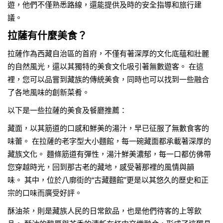
遊，他們不僅熟悉路線，還能提供及時的安全指導和旅行建
議。
拉薩有什麼美食？
拉薩作為西藏自治區的首府，不僅有著深厚的文化底蘊和壯麗
的自然風光，還以其獨特的美食文化吸引著無數遊客。 在這
裡，您可以品嘗到藏族的傳統美食，同時也可以找到一些融合
了各地風味的創新菜肴。
以下是一些拉薩的美食及餐廳推薦：
藏面，以其筋道的口感和鮮美的湯汁，早已征服了無數食客的
味蕾。 在拉薩的老字型大小麵館，每一碗藏面都承載著深厚的
藏族文化。 麵條筋道有彈性，湯汁鮮美濃郁，每一口都仿佛帶
您穿越時光，回到那古老的藏地，感受著那裡的風情與韻
味。 其中，位於八廓街的“古藏麵館”更是以其悠久的歷史和正
宗的口味而廣受好評。
酥油茶，則是藏族人民的日常飲品，也是他們待客的上等飲