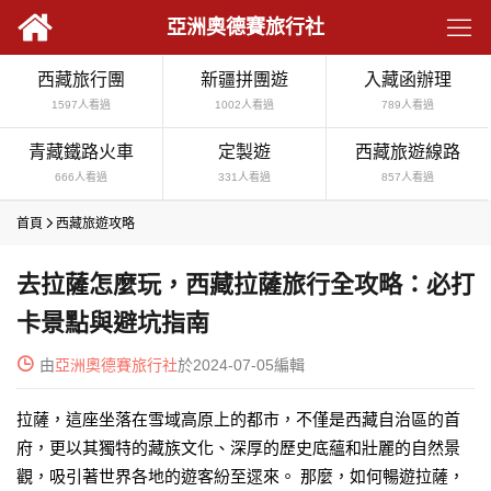

亞洲奧德賽旅行社
西藏旅行團
新疆拼團遊
入藏函辦理
1597人看過
1002人看過
789人看過
青藏鐵路火車
定製遊
西藏旅遊線路
666人看過
331人看過
857人看過
首頁

西藏旅遊攻略
去拉薩怎麼玩，西藏拉薩旅行全攻略：必打
卡景點與避坑指南

由
亞洲奧德賽旅行社
於2024-07-05編輯
拉薩，這座坐落在雪域高原上的都市，不僅是西藏自治區的首
府，更以其獨特的藏族文化、深厚的歷史底蘊和壯麗的自然景
觀，吸引著世界各地的遊客紛至遝來。 那麼，如何暢遊拉薩，