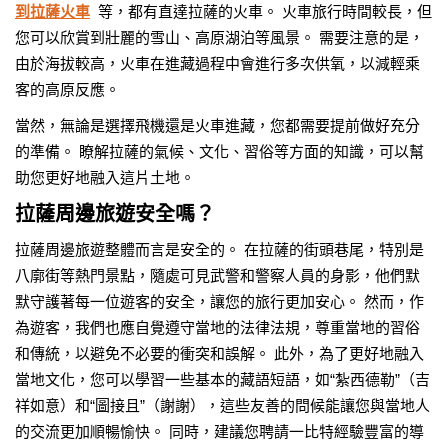
到拉薩火車
等，都有直達拉薩的火車。 火車旅行時間較長，但
您可以欣賞到壯麗的雪山、高原湖泊等風景。 需要注意的是，
由於海拔較高，火車在進藏過程中會進行多次供氧，以減輕乘
客的高原反應。
當然，無論是選擇飛機還是火車進藏，您都需要提前做好充分
的準備。 瞭解拉薩的氣候、文化、習俗等方面的知識，可以幫
助您更好地融入這片土地。
拉薩周邊旅遊安全嗎？
拉薩周邊旅遊整體而言是安全的。 在拉薩的街頭巷尾，特別是
八廓街等熱門景點，隨處可見武警和警察人員的身影，他們默
默守護著每一位遊客的安全，讓您的旅行更加安心。 然而，作
為遊客，我們也應自覺遵守當地的法律法規，尊重當地的習俗
和傳統，以避免不必要的衝突和誤解。 此外，為了更好地融入
當地文化，您可以學習一些基本的藏語短語，如“紮西德勒”（吉
祥如意）和“圖接且”（謝謝），這些友善的問候能讓您與當地人
的交流更加順暢愉快。 同時，建議您聘請一比特經驗豐富的導