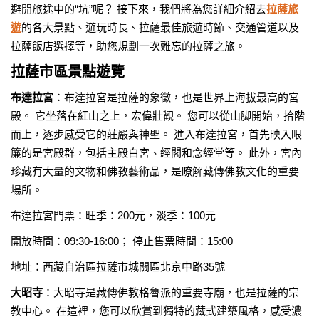
避開旅途中的“坑”呢？ 接下來，我們將為您詳細介紹去
拉薩旅
遊
的各大景點、遊玩時長、拉薩最佳旅遊時節、交通管道以及
拉薩飯店選擇等，助您規劃一次難忘的拉薩之旅。
拉薩市區景點遊覽
布達拉宮
：布達拉宮是拉薩的象徵，也是世界上海拔最高的宮
殿。 它坐落在紅山之上，宏偉壯觀。 您可以從山脚開始，拾階
而上，逐步感受它的莊嚴與神聖。 進入布達拉宮，首先映入眼
簾的是宮殿群，包括主殿白宮、經閣和念經堂等。 此外，宮內
珍藏有大量的文物和佛教藝術品，是瞭解藏傳佛教文化的重要
場所。
布達拉宮門票：旺季：200元，淡季：100元
開放時間：09:30-16:00； 停止售票時間：15:00
地址：西藏自治區拉薩市城關區北京中路35號
大昭寺
：大昭寺是藏傳佛教格魯派的重要寺廟，也是拉薩的宗
教中心。 在這裡，您可以欣賞到獨特的藏式建築風格，感受濃