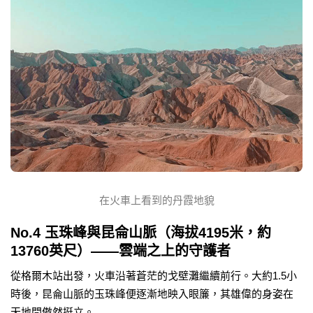
在火車上看到的丹霞地貌
No.4 玉珠峰與昆侖山脈（海拔4195米，約
13760英尺）——雲端之上的守護者
從格爾木站出發，火車沿著蒼茫的戈壁灘繼續前行。大約1.5小
時後，昆侖山脈的玉珠峰便逐漸地映入眼簾，其雄偉的身姿在
天地間傲然挺立。