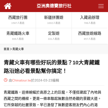

亞洲奧德賽旅行社
西藏旅行團
新疆拼團遊
入藏函辦理
1597人看過
1002人看過
789人看過
青藏鐵路火車
定製遊
西藏旅遊線路
666人看過
331人看過
857人看過
首頁

青藏火車
青藏火車有哪些好玩的景點？10大青藏鐵
路沿途必看景點幫你搞定！

由
Chinatour.tw
於2024-03-23編輯
青藏鐵路，這條蜿蜒於高原之上的巨龍，不僅搭建起了內地與
西藏之間的橋樑，更是一條串聯起無數自然奇觀的景觀大道。
它所穿越的壯麗景致，早已激發了無數遊客朋友們內心的渴