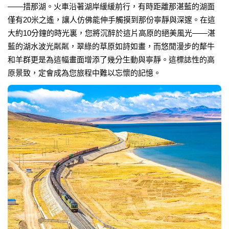
——措那湖。火車沿著湖岸緩緩前行，有時距離那湛藍的湖面
僅有20米之遙，讓人仿佛能伸手觸摸到那份寧靜與深邃。在這
大約10分鐘的時光裏，您將沉醉於這片高原的絕美風光——湛
藍的湖水波光粼粼，翠綠的草原如詩如畫，而悠閒漫步的犛牛
和羊群更是為這幅畫面增添了幾分生動與寧靜。這標誌性的高
原景致，定會成為您旅程中難以忘懷的記憶。