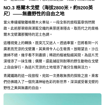
NO.3 格爾木戈壁（海拔2800米，約9200英
尺）——無盡野性的自由之地
當火車緩緩駛離格爾木火車站，一段全新的旅程篇章悄然開
啟。此前那翠綠與湛藍交織的美景逐漸隱去，取而代之的是格
爾木戈壁灘那獨特的泥土色調。
這種視覺上的轉換，既突兀又迷人。透過車窗，您將看到一片
廣袤而荒涼的戈壁灘，其美得令人心生敬畏。放眼望去，沙丘
連綿不絕，幾乎看不到盡頭；稀疏的植被點綴其間，為這片荒
漠增添了一抹生機；偶爾，還能捕捉到耐寒的野生動物在戈壁
上自由穿行，為這片荒涼的土地增添了幾分生機與活力。
青藏鐵路的這一段旅程，宛如一次勇敢無畏的探險之旅。乘客
們仿佛踏入了一個充滿神秘色彩的新世界，深深感受著戈壁的
野性之美與無盡的自由。