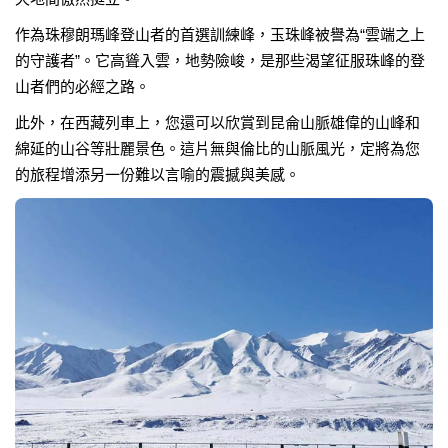
作為珠穆朗瑪峰登山者的首選訓練峰，玉珠峰被譽為“雲端之上
的守護者”。它高聳入雲，地勢險峻，是那些渴望征服珠峰的登
山者們的必經之路。
此外，在西藏列車上，您還可以欣賞到昆侖山脈雄偉的山峰和
綿延的山谷等壯麗景色。這片無與倫比的山脈風光，定將為您
的旅程增添另一份難以言喻的震撼與美感。