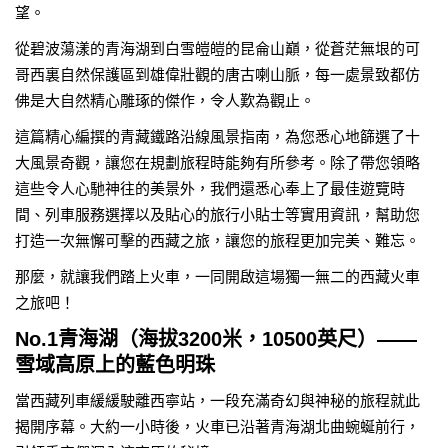
望。
從碧波蕩漾的青海湖到白雪皚皚的昆侖山巔，從蒼茫無垠的可
哥西裏自然保護區到雄偉壯觀的唐古喇山脈，每一處景致都仿
佛是大自然精心雕琢的傑作，令人歎為觀止。
這篇精心編撰的青藏鐵路沿線風景指南，為您悉心地篩選了十
大風景奇觀，讓您在規劃旅程時能夠有所參考。除了帶您領略
這些令人心馳神往的美景外，我們還悉心奉上了最佳遊覽時
間、列車服務選擇以及貼心的旅行小貼士等實用資訊，幫助您
打造一次無懈可擊的西藏之旅，讓您的旅程更加完美、難忘。
那麼，就讓我們踏上火車，一同開啟這場獨一無二的西藏火車
之旅吧！
No.1青海湖（海拔3200米，10500英尺）——
雪域高原上的藍色明珠
當西藏列車緩緩駛離西寧站，一段充滿奇幻與神秘的旅程就此
揭開序幕。大約一小時後，火車已沿著青海湖北曲蜿蜒前行，