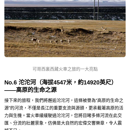
可哥西裏西藏火車之旅的一大亮點
No.6 沱沱河（海拔4547米，約14920英尺）
——高原的生命之源
接下來的旅程，我們將邂逅沱沱河，這條被譽為“高原的生命之
源”的河流，不僅是長江的重要支流與源頭，更承載著高原的活
力與生機。當火車緩緩駛過沱沱河，您將目睹多條河流在此交
匯、分流的壯麗景象，仿佛是大自然的宏偉交響樂章，令人震