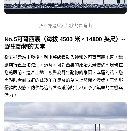
火車穿過綿延起伏的昆侖山
No.5可哥西裏（海拔 4500 米，14800 英尺）--
野生動物的天堂
從五道梁站出發後，列車將緩緩駛入神秘的可哥西裏地區。繼
續前行直至沱沱河，這時，可哥西裏的原始美景便逐漸展現在
您的眼前。這片土地，被譽為野生動物的樂園，幸運的話，您
將親眼看到成群的藏羚羊在遼闊的草原上悠閒地漫步。它們那
優雅的姿態，仿佛為這片看似荒涼的土地賦予了無盡的生機與
活力。