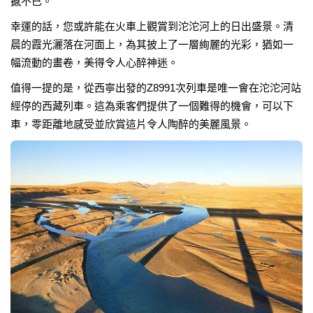
撼不已。
幸運的話，您或許能在火車上觀賞到沱沱河上的日出盛景。清
晨的霞光灑落在河面上，為其披上了一層絢麗的光彩，猶如一
幅流動的畫卷，美得令人心醉神迷。
值得一提的是，從西寧出發的Z8991次列車是唯一會在沱沱河站
經停的西藏列車。這為乘客們提供了一個難得的機會，可以下
車，零距離地感受並欣賞這片令人陶醉的美麗風景。