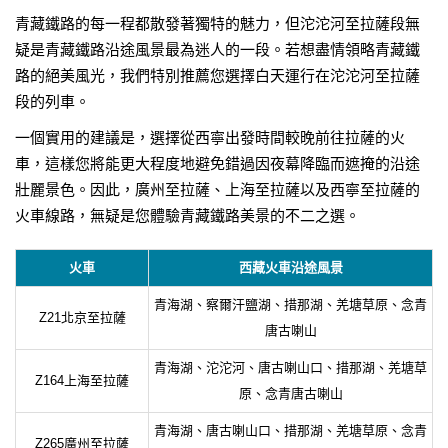
青藏鐵路的每一程都散發著獨特的魅力，但沱沱河至拉薩段無
疑是青藏鐵路沿途風景最為迷人的一段。若想盡情領略青藏鐵
路的絕美風光，我們特別推薦您選擇白天運行在沱沱河至拉薩
段的列車。
一個實用的建議是，選擇從西寧出發時間較晚前往拉薩的火
車，這樣您將能更大程度地避免錯過因夜幕降臨而遮掩的沿途
壯麗景色。因此，廣州至拉薩、上海至拉薩以及西寧至拉薩的
火車線路，無疑是您體驗青藏鐵路美景的不二之選。
火車
西藏火車沿途風景
青海湖、察爾汗鹽湖、措那湖、羌塘草原、念青
Z21北京至拉薩
唐古喇山
青海湖、沱沱河、唐古喇山口、措那湖、羌塘草
Z164上海至拉薩
原、念青唐古喇山
青海湖、唐古喇山口、措那湖、羌塘草原、念青
Z265廣州至拉薩