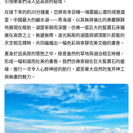
引領乘客們深入這高原的秘境。
在接下來的約20分鐘裏，您將有幸目睹一場震撼心靈的視覺盛
宴。中國最大的鹹水湖——青海湖，以其無與倫比的美麗靜靜
地展現在眼前。湖面寧靜而深邃，仿佛一張巨大的藍寶石床鋪
展在高原之上，無邊無際。波光粼粼的湖面與頭頂那片蔚藍的
天空相互輝映，共同編織出一幅色彩與寧靜完美交融的畫卷。
置身於這高原的懷抱之中，綠意盎然的草地與湖泊相互映襯，
形成一幅和諧而壯美的畫卷。我們仿佛穿越在巨大藍寶石的邊
緣，進行一次令人心醉神迷的航行，感受著大自然的鬼斧神工
與無盡的魅力。