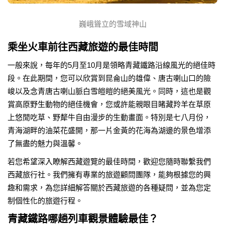
巍峨聳立的雪域神山
乘坐火車前往西藏旅遊的最佳時間
一般來說，每年的5月至10月是領略青藏鐵路沿線風光的絕佳時
段。在此期間，您可以欣賞到昆侖山的雄偉、唐古喇山口的險
峻以及念青唐古喇山脈白雪皚皚的絕美風光。同時，這也是觀
賞高原野生動物的絕佳機會，您或許能親眼目睹藏羚羊在草原
上悠閒吃草、野犛牛自由漫步的生動畫面。特別是七八月份，
青海湖畔的油菜花盛開，那一片金黃的花海為湖邊的景色增添
了無盡的魅力與溫馨。
若您希望深入瞭解西藏遊覽的最佳時間，歡迎您隨時聯繫我們
西藏旅行社。我們擁有專業的旅遊顧問團隊，能夠根據您的興
趣和需求，為您詳細解答關於西藏旅遊的各種疑問，並為您定
制個性化的旅遊行程。
青藏鐵路哪趟列車觀景體驗最佳？