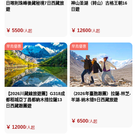
日喀則珠峰後藏秘境7日西藏旅
神山圣湖（转山）古格王朝16
遊
日遊
￥ 5500
￥ 12600
/人起
/人起
早鳥優惠
早鳥優惠
【2026川藏線旅遊團】G318成
（2026年臺胞跟團）拉薩-林芝-
都稻城亞丁昌都納木措拉薩13
羊湖-纳木错9日西藏旅遊
日西藏跟團遊
￥ 6500
/人起
￥ 12000
/人起