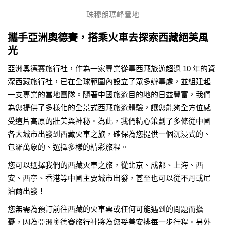
珠穆朗瑪峰營地
攜手亞洲奧德賽，搭乘火車去探索西藏絕美風
光
亞洲奧德賽旅行社，作為一家專業從事西藏旅遊超過 10 年的資
深西藏旅行社，已在全球範圍內設立了眾多辦事處，並組建起
一支專業的當地團隊。隨著中國旅遊目的地的日益豐富，我們
為您提供了多樣化的全景式西藏旅遊體驗，讓您能夠全方位感
受這片高原的壯美與神秘。為此，我們精心策劃了多條從中國
各大城市出發到西藏火車之旅，確保為您提供一個沉浸式的、
包羅萬象的、選擇多樣的精彩旅程。
您可以選擇我們的西藏火車之旅，從北京、成都、上海、西
安、西寧、香港等中國主要城市出發，甚至也可以從不丹或尼
泊爾出發！
您無需為預訂前往西藏的火車票或任何可能遇到的問題而擔
憂，因為亞洲奧德賽旅行社將為您妥善安排每一步行程。另外