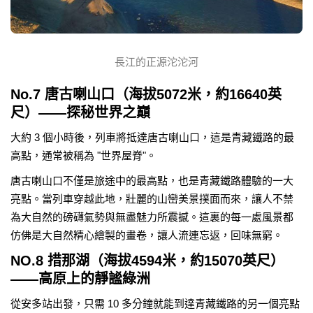
長江的正源沱沱河
No.7 唐古喇山口（海拔5072米，約16640英
尺）——探秘世界之巔
大約 3 個小時後，列車將抵達唐古喇山口，這是青藏鐵路的最
高點，通常被稱為 "世界屋脊"。
唐古喇山口不僅是旅途中的最高點，也是青藏鐵路體驗的一大
亮點。當列車穿越此地，壯麗的山巒美景撲面而來，讓人不禁
為大自然的磅礴氣勢與無盡魅力所震撼。這裏的每一處風景都
仿佛是大自然精心繪製的畫卷，讓人流連忘返，回味無窮。
NO.8 措那湖（海拔4594米，約15070英尺）
——高原上的靜謐綠洲
從安多站出發，只需 10 多分鐘就能到達青藏鐵路的另一個亮點