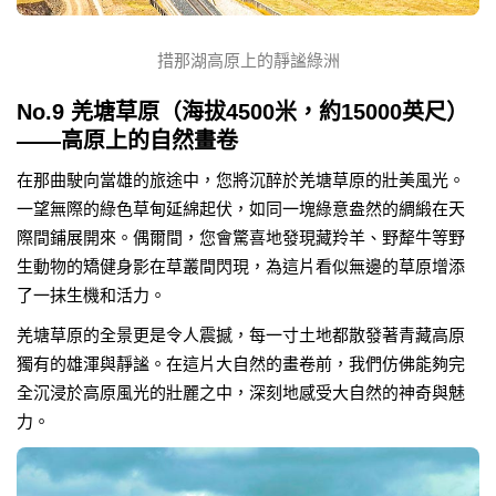
措那湖高原上的靜謐綠洲
No.9 羌塘草原（海拔4500米，約15000英尺）
——高原上的自然畫卷
在那曲駛向當雄的旅途中，您將沉醉於羌塘草原的壯美風光。
一望無際的綠色草甸延綿起伏，如同一塊綠意盎然的綢緞在天
際間鋪展開來。偶爾間，您會驚喜地發現藏羚羊、野犛牛等野
生動物的矯健身影在草叢間閃現，為這片看似無邊的草原增添
了一抹生機和活力。
羌塘草原的全景更是令人震撼，每一寸土地都散發著青藏高原
獨有的雄渾與靜謐。在這片大自然的畫卷前，我們仿佛能夠完
全沉浸於高原風光的壯麗之中，深刻地感受大自然的神奇與魅
力。