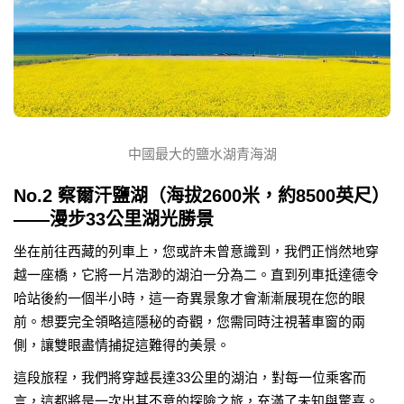
中國最大的鹽水湖青海湖
No.2 察爾汗鹽湖（海拔2600米，約8500英尺）
——漫步33公里湖光勝景
坐在前往西藏的列車上，您或許未曾意識到，我們正悄然地穿
越一座橋，它將一片浩渺的湖泊一分為二。直到列車抵達德令
哈站後約一個半小時，這一奇異景象才會漸漸展現在您的眼
前。想要完全領略這隱秘的奇觀，您需同時注視著車窗的兩
側，讓雙眼盡情捕捉這難得的美景。
這段旅程，我們將穿越長達33公里的湖泊，對每一位乘客而
言，這都將是一次出其不意的探險之旅，充滿了未知與驚喜。