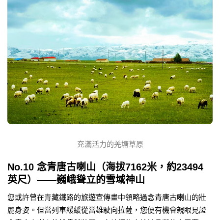
充滿活力的羌塘草原
No.10 念青唐古喇山（海拔7162米，約23494
英尺）——巍峨聳立的雪域神山
您或許曾在青藏鐵路的旅遊宣傳畫中領略過念青唐古喇山的壯
麗身姿。但當列車緩緩從當雄駛向拉薩，您便有機會親眼見證