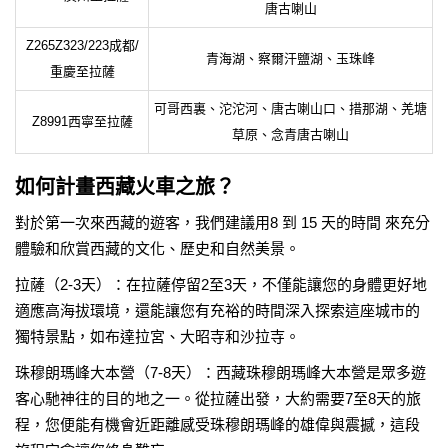
唐古喇山
Z265Z323/223成都/
青海湖、察爾汗鹽湖、玉珠峰
重慶至拉薩
可哥西裏、沱沱河、唐古喇山口、措那湖、羌塘
Z8991西寧至拉薩
草原、念青唐古喇山
如何計畫西藏火車之旅？
對於第一次來西藏的遊客，我們建議用8 到 15 天的時間 來充分
體驗和欣賞西藏的文化、歷史和自然美景。
拉薩（2-3天）：在拉薩停留2至3天，不僅能讓您的身體更好地
適應高海拔環境，還能讓您有充裕的時間深入探索這座城市的
獨特景點，如布達拉宮、大昭寺和沙拉寺。
珠穆朗瑪峰大本營（7-8天）：西藏珠穆朗瑪峰大本營是眾多遊
客心馳神往的目的地之一。從拉薩出發，大約需要7至8天的旅
程，您便能有機會近距離感受珠穆朗瑪峰的雄偉與震撼，這段