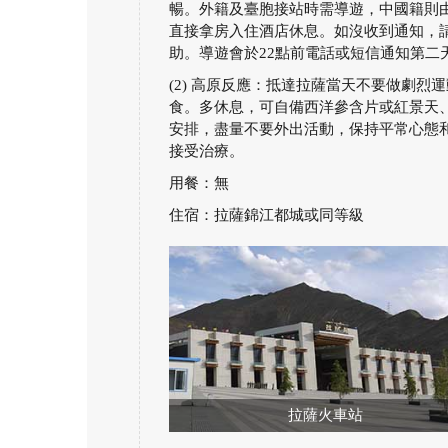
暢。外籍及臺胞接站時需導遊，中國籍則
直接拿房入住酒店休息。如沒收到通知，
助。導遊會於22點前電話或短信通知第二
(2) 高原反應：抵達拉薩當天不要做劇
食。多休息，可自備西洋參含片或紅景天
安排，盡量不要外出活動，保持平常心態
接受治療。
用餐：無
住宿：拉薩錦江都城或同等級
拉薩火車站