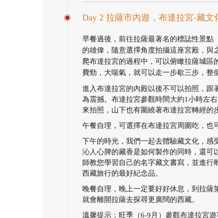
Day 2 拉薩市內遊，布達拉宮-藏
早餐過後，前往拉薩最著名的標誌性景點
的雄偉，隨意選擇角度拍攝這座宮殿，與
爬布達拉宮的過程中，可以俯瞰拉薩城區
費勁，大喘氣，就可以走一步歇三步，整個
進入布達拉宮的內殿以後不可以拍照，跟
為震撼。布達拉宮參觀時間大約1小時左
來拍照，山下也有圍繞著布達拉宮轉經的
午餐自理，可選擇在布達拉宮周圍吃，也
下午的時光，我們一起去體驗藏文化，感
沁人心脾的藏香是如何製作的同時，還可
師教您學習自己的名字藏文書寫，並進行
西藏旅行的最好紀念品。
晚餐自理，晚上一定要好好休息，到拉薩
就會離開拉薩去探尋更廣闊的西藏。
溫馨提示：旺季（6-9月）參觀布達拉宮