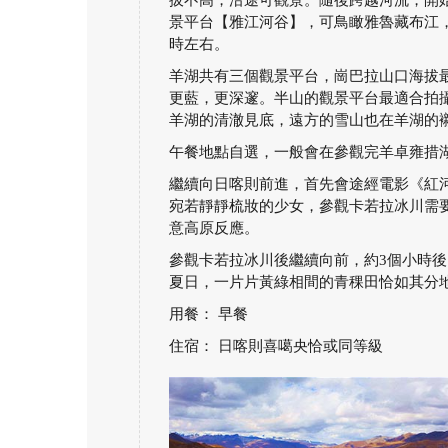
拔不高，沿途可觀景。隨後跨越河流，開
景平台【雅江河谷】，可鳥瞰雅魯藏布江，
時左右。
羊湖共有三個觀景平台，崗巴拉山口海拔
更藍，更深邃。半山的觀景平台最適合拍
羊湖的清澈見底，遠方的雪山也在羊湖的襯
午餐地點自選，一般會在參觀完羊卓雍措
繼續向日喀則前進，首先會途經電影《紅
宛若靜靜梳妝的少女，參觀卡若拉冰川需
意高原反應。
參觀卡若拉冰川後繼續向前，約3個小時
夏日，一片片黃綠相間的青稞田恰如其分
用餐： 早餐
住宿： 日喀則喜噶央恰或同等級