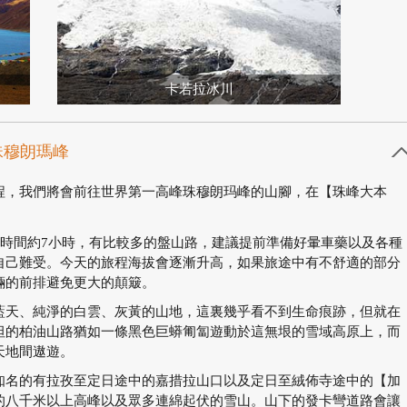
卡若拉冰川
-珠穆朗瑪峰
程，我們將會前往世界第一高峰珠穆朗玛峰的山腳，在【珠峰大本
車時間約7小時，有比較多的盤山路，建議提前準備好暈車藥以及各種
自己難受。今天的旅程海拔會逐漸升高，如果旅途中有不舒適的部分
輛的前排避免更大的顛簸。
藍天、純淨的白雲、灰黃的山地，這裏幾乎看不到生命痕跡，但就在
坦的柏油山路猶如一條黑色巨蟒匍匐遊動於這無垠的雪域高原上，而
天地間遨遊。
知名的有拉孜至定日途中的嘉措拉山口以及定日至絨佈寺途中的【加
的八千米以上高峰以及眾多連綿起伏的雪山。山下的發卡彎道路會讓