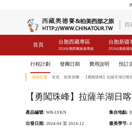
西
台胞西藏專區
台胞新疆
首頁
2024台胞西藏旅遊專線
2024台胞新疆
行程計劃
發團日期
費用說明
預訂
你的位置
首頁
散客拼團
【勇闖珠峰】拉薩羊湖日喀則
【勇闖珠峰】拉薩羊湖日喀則
產品編號:
WB-LYKN
集合地點:
出發日期:
2024-04 至 2024-12
最美季节:
4