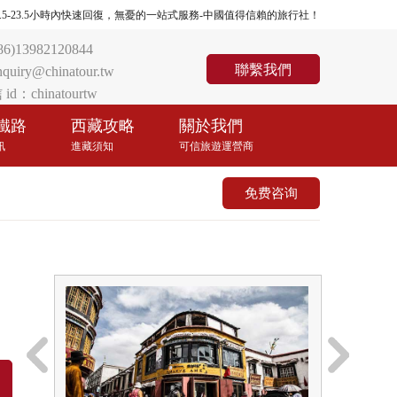
們將在0.5-23.5小時內快速回復，無憂的一站式服務-中國值得信賴的旅行社！
86)13982120844
聯繫我們
nquiry@chinatour.tw
id：chinatourtw
鐵路
西藏攻略
關於我們
訊
進藏須知
可信旅遊運營商
免费咨询