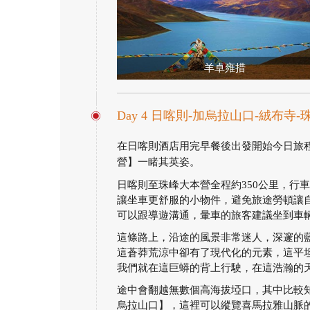
羊卓雍措
Day 4 日喀則-加烏拉山口-絨布寺
在日喀則酒店用完早餐後出發開始今日旅
營】一睹其英姿。
日喀則至珠峰大本營全程約350公里，行
讓坐車更舒服的小物件，避免旅途勞頓讓
可以跟導遊溝通，暈車的旅客建議坐到車
這條路上，沿途的風景非常迷人，深邃的
這蒼莽荒涼中卻有了現代化的元素，這平
我們就在這巨蟒的背上行駛，在這浩瀚的
途中會翻越無數個高海拔埡口，其中比較
烏拉山口】，這裡可以縱覽喜馬拉雅山脈