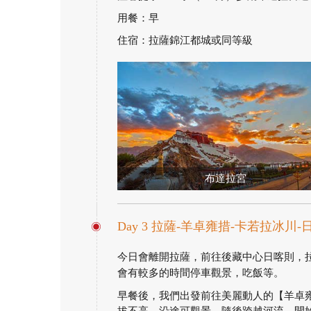
用餐：早
住宿：拉薩錦江都城或同等級
布達拉宮
Day 3 拉薩-羊卓雍措-卡若拉冰川-
今日會離開拉薩，前往後藏中心日喀則，拉
會有較多的時間停車觀景，吃飯等。
早餐後，我們出發前往美麗動人的【羊卓