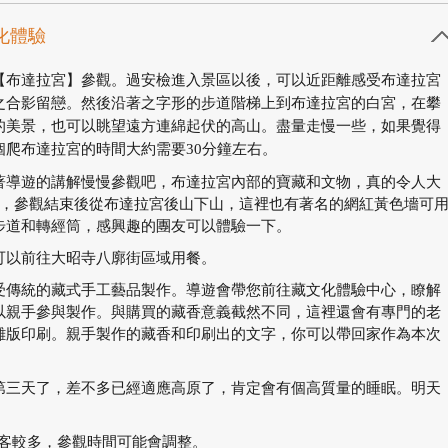
文化體驗
【布達拉宮】參觀。過安檢進入景區以後，可以近距離感受布達拉宮
之合影留戀。然後沿著之字形的步道階梯上到布達拉宮的白宮，在攀
的美景，也可以眺望遠方連綿起伏的高山。盡量走慢一些，如果覺得
爬布達拉宮的時間大約需要30分鐘左右。
著導遊的講解慢慢參觀吧，布達拉宮內部的寶藏和文物，真的令人大
右，參觀結束後從布達拉宮後山下山，這裡也有著名的網紅黃色墻可
步道和轉經筒，感興趣的團友可以體驗一下。
可以前往大昭寺八廓街區域用餐。
受傳統的藏式手工藝品製作。導遊會帶您前往藏文化體驗中心，瞭解
以親手參與製作。與購買的藏香意義截然不同，這裡還會有專門的老
雕版印刷。親手製作的藏香和印刷出的文字，你可以帶回家作為本次
第三天了，差不多已經適應高原了，肯定會有個高質量的睡眠。明天
遊客較多，參觀時間可能會調整。