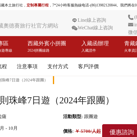
西藏本土旅行社，
定制專屬行程
，7*24小時客服熱線电话-(86)13982120844。我
(
Line線上咨詢
i
藏奧德賽旅行社官方網站
WeChat線上咨詢
微信 
專區
西藏外賓小拼團
入藏函辦理
青藏
旅遊專線
2024拼團線路
入藏證件
火車資
流程
注意事項
支付方式
客戶評價
珠峰7日遊（2024年跟團）
珠峰7日遊（2024年跟團）
拉薩
活動類型:
跟團遊
月 - 10月
優惠諮詢
價格:
￥ 5700/人起