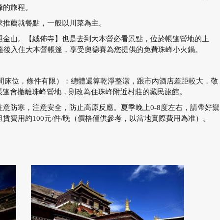
峰的旅程。
求推薦就餐點，一般以川菜為主。
照金山。【絨佈寺】也是去到大本營必看景點，位於帳篷營地的上
，隨後入住大本營帳篷，享受奧德賽為您提供的免費珠峰小火鍋。
多人間床位，條件有限）：總體還算乾淨整潔，跟市內酒店差距較大，敬
，帳篷會撤離珠峰營地，則改為住珠峰附近村莊的藏民旅館。
意防寒，注意安全，防止高原反應。夏季晚上0-8度左右，請帶好禦
賃費用約100元/件/晚（價格僅供參考，以當地實際費用為准）。