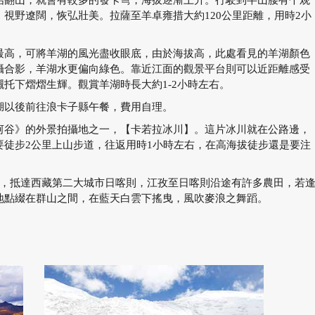
始翻山，就會有較多的發卡彎，海拔逐漸上升。行駛到半山腰有个观
視野遼闊，恢弘壯美。拉薩至羊卓雍措大約120公里距離，用時2小
最高，可將羊湖的風光盡收眼底，由於海拔高，此處看見的羊湖顏色
攝合影，羊湖水更偏向綠色。靠近江面的觀景平台則可以近距離感受
托下熠熠生輝。觀賞羊湖時長大約1-2小時左右。
湖以後前往浪卡子縣午餐，費用自理。
河谷》的外景拍攝地之一，【卡若拉冰川】。這片冰川就在公路邊，
要徒步2公里上山步道，往返用時1小時左右，在高海拔徒步還是要注
後，抵達西藏第二大城市日喀則，江孜至日喀則沿途有許多農田，若
地點綴在群山之間，在藍天白雲下搖曳，風吹麥浪之舞蹈。