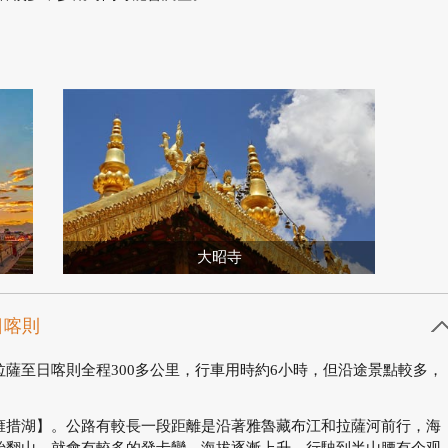
大昭寺
日喀則
薩至日喀則全程300多公里，行車用時約6小時，但沿途景點較多，
雍措湖】。公路有較長一段距離是沿著雅魯藏布江和拉薩河前行，海