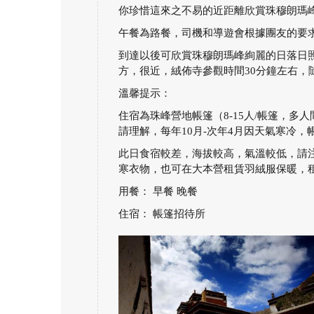
你珍惜這來之不易的近距離欣賞珠穆朗瑪
午餐為路餐，司機和導遊會根據團友的要
到達以後可欣賞珠穆朗瑪峰絢麗的日落日
方，很近，絨佈寺參觀時間30分鐘左右
溫馨提示：
住宿為珠峰營地帳篷（8-15人/帳篷，
請理解，每年10月-次年4月因天氣寒冷
此日食宿較差，海拔較高，氣溫較低，請注
寒衣物，也可在大本營租賃羽絨服保暖，租
用餐： 早餐 晚餐
住宿： 帳篷招待所