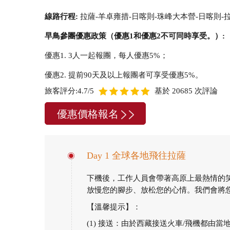
線路行程:
拉薩-羊卓雍措-日喀則-珠峰大本營-日喀則-
早鳥參團優惠政策（優惠1和優惠2不可同時享受。）:
優惠1. 3人一起報團，每人優惠5%；
優惠2. 提前90天及以上報團者可享受優惠5%。
旅客評分:4.7/5
基於 20685 次評論
優惠價格報名
Day 1 全球各地飛往拉薩
下機後，工作人員會帶著高原上最熱情的
放慢您的腳步、放松您的心情。我們會將您
【溫馨提示】：
(1) 接送：由於西藏接送火車/飛機都