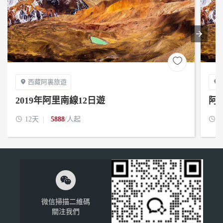

西藏阿裏旅遊


2019年阿里南線12日遊
阿

12天
5888
/人起

1

微信掃描二維碼
關注我們