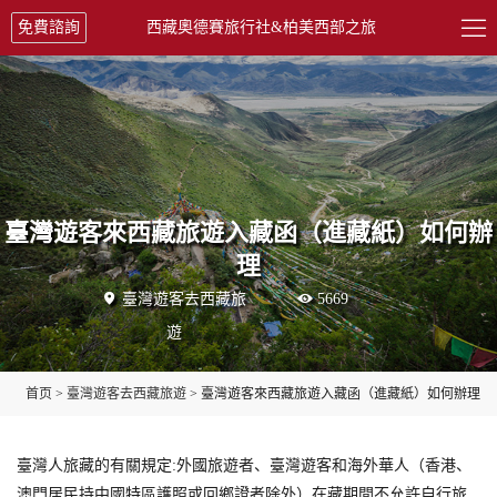

免費諮詢
西藏奧德賽旅行社&柏美西部之旅
臺灣遊客來西藏旅遊入藏函（進藏紙）如何辦
理

臺灣遊客去西藏旅

5669
遊
首页
>
臺灣遊客去西藏旅遊
> 臺灣遊客來西藏旅遊入藏函（進藏紙）如何辦理
臺灣人旅藏的有關規定:外國旅遊者、臺灣遊客和海外華人（香港、
澳門居民持中國特區護照或回鄉證者除外）在藏期間不允許自行旅