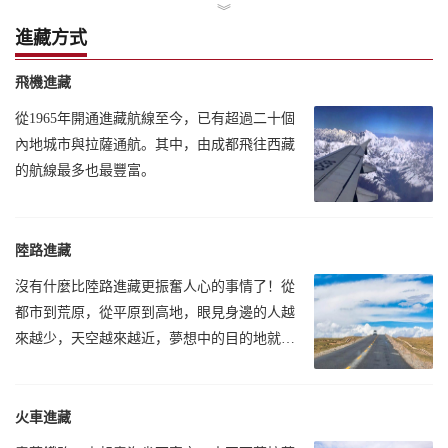
︾
進藏方式
飛機進藏
從1965年開通進藏航線至今，已有超過二十個
內地城市與拉薩通航。其中，由成都飛往西藏
的航線最多也最豐富。
陸路進藏
沒有什麼比陸路進藏更振奮人心的事情了！從
都市到荒原，從平原到高地，眼見身邊的人越
來越少，天空越來越近，夢想中的目的地就在
前方。
火車進藏