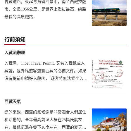
青藏鐵路，東起青海省西寧市，南至西藏拉薩
市，全長1956公里，是世界上海拔最高、線路
最長的高原鐵路，
行前須知
入藏函辦理
入藏函，Tibet Travel Permit, 又名入藏紙或入
藏證，是外籍遊客遊覽西藏的必備文件。如果
沒有提前申請好入藏函， 遊客將無法乘坐入藏
飛機、火車等各種交通工具。
西藏天氣
總的來說，西藏的氣候還是非常適合人們居住
和活動的。全年最高氣溫大概在25攝氏度左
右，最低氣溫在零下10度左右。西藏的夏天，