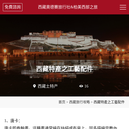

免費諮詢
西藏奧德賽旅行社&柏美西部之旅
西藏特產之工藝配件

西藏土特产

16
首页
>
西藏旅行攻略
> 西藏特產之工藝配件
1、唐卡：
唐卡即卷軸畫。這種畫通常繪在絲絹或布帛上，因多描繪宗教內