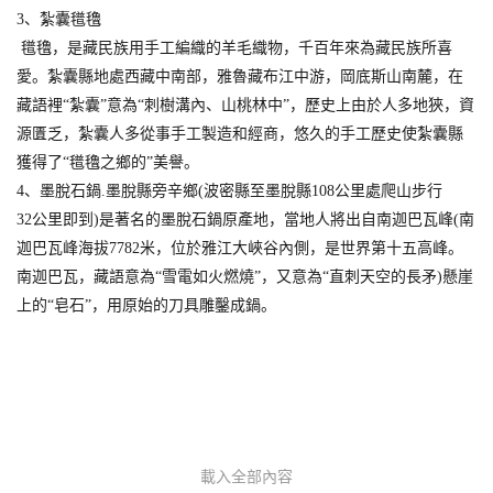
3、紮囊氆氌
氆氌，是藏民族用手工編織的羊毛織物，千百年來為藏民族所喜
愛。紮囊縣地處西藏中南部，雅魯藏布江中游，岡底斯山南麓，在
藏語裡“紮囊”意為“刺樹溝內、山桃林中”，歷史上由於人多地狹，資
源匱乏，紮囊人多從事手工製造和經商，悠久的手工歷史使紮囊縣
獲得了“氆氌之鄉的”美譽。
4、墨脫石鍋.墨脫縣旁辛鄉(波密縣至墨脫縣108公里處爬山步行
32公里即到)是著名的墨脫石鍋原產地，當地人將出自南迦巴瓦峰(南
迦巴瓦峰海拔7782米，位於雅江大峽谷內側，是世界第十五高峰。
南迦巴瓦，藏語意為“雪電如火燃燒”，又意為“直刺天空的長矛)懸崖
上的“皂石”，用原始的刀具雕鑿成鍋。
載入全部內容