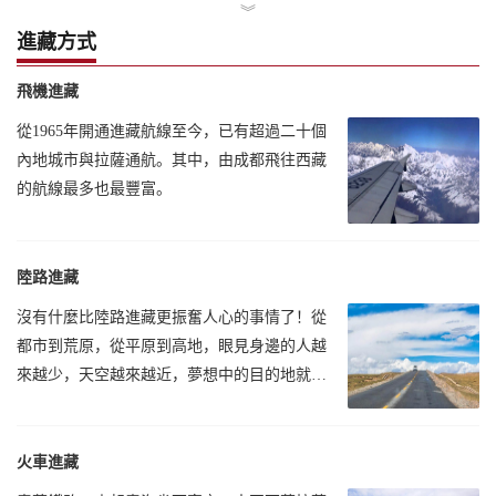
︾
進藏方式
飛機進藏
從1965年開通進藏航線至今，已有超過二十個
內地城市與拉薩通航。其中，由成都飛往西藏
的航線最多也最豐富。
陸路進藏
沒有什麼比陸路進藏更振奮人心的事情了！從
都市到荒原，從平原到高地，眼見身邊的人越
來越少，天空越來越近，夢想中的目的地就在
前方。
火車進藏