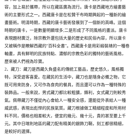
容，加上易於攜帶，所以在藏區廣為流行。唐卡是西藏地方繪畫藝
術的主要形式之一。西藏唐卡是在松贊干布時期興起的一種新的繪
畫藝術。明清時期，西藏的唐卡藝術發展到了一個新的高峰。這個
時期的唐卡，一是數量明顯增多;二是形成了不同風格的畫派。唐卡
表現題材廣泛，除宗教外還包括大量的歷史和民俗內容，所以唐卡
又被稱作是瞭解西藏的“百科全書”。西藏唐卡是用彩緞裝裱的一種卷
軸畫，具有鮮明的民族特點、濃郁的宗教色彩的獨特的藝術風格，
歷來被人們視為珍寶。
2、藏刀：藏刀是西藏久負盛名的傳統工藝品，歷史悠久，風格獨
特，深受遊客喜愛。在藏民的生活中，藏刀也是隨身必備之物，它
既可用來防身，又可作為食肉的餐具，而且還可以作為一種特殊的
裝飾品。一般來說，男式藏刀都比較粗獷，鋒利，女式藏刀則較秀
氣。佩帶藏刀不僅從內心會給人一種安全感，還能從外表給人一種
威武感，表現出彪悍的民族氣質。藏刀根據做工精細程度和所用材
料不同，價格也相差較大，便宜的幾元、幾十元，貴的甚至要上千
元。其中日喀則地區的藏刀配有精美的銀飾刀鞘，刻工都很精細，
是較好的選擇。