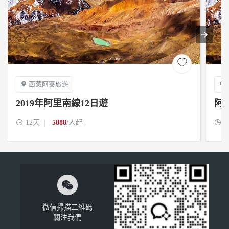

西藏阿裏旅遊


2019年阿里南線12日遊
阿

12天
5888
/人起

1

微信掃描二維碼
關注我們