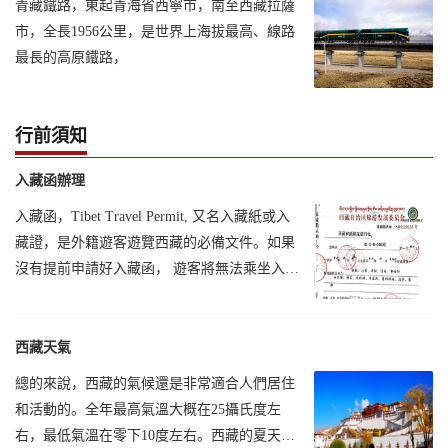
青藏鐵路，東起青海省西寧市，南至西藏拉薩
市，全長1956公里，是世界上海拔最高、線路
最長的高原鐵路，
行前須知
入藏函辦理
入藏函，Tibet Travel Permit, 又名入藏紙或入
藏證，是外籍遊客遊覽西藏的必備文件。如果
沒有提前申請好入藏函， 遊客將無法乘坐入藏
飛機、火車等各種交通工具。
西藏天氣
總的來說，西藏的氣候還是非常適合人們居住
和活動的。全年最高氣溫大概在25攝氏度左
右，最低氣溫在零下10度左右。西藏的夏天，