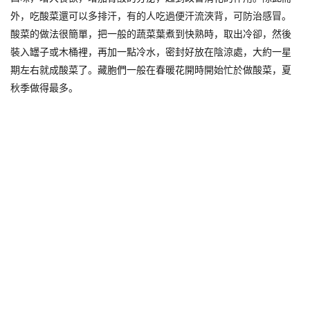
外，吃酸菜還可以多排汗，有的人吃過便汗流浹背，可防治感冒。
酸菜的做法很簡單，把一般的蔬菜葉煮到快熟時，取出冷卻，然後
裝入罎子或木桶裡，再加一點冷水，密封好放在陰涼處，大約一星
期左右就成酸菜了。藏胞們一般在春暖花開時開始忙於做酸菜，夏
秋季做得最多。