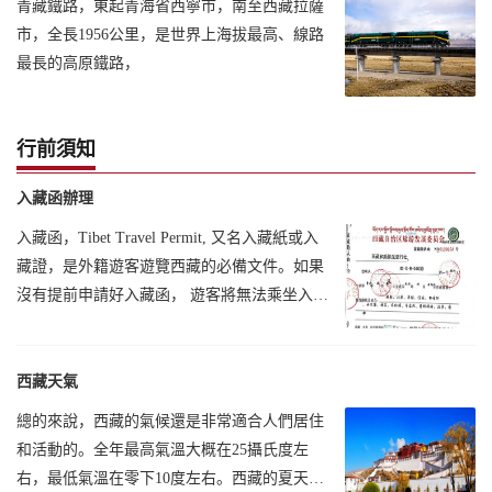
青藏鐵路，東起青海省西寧市，南至西藏拉薩
市，全長1956公里，是世界上海拔最高、線路
最長的高原鐵路，
行前須知
入藏函辦理
入藏函，Tibet Travel Permit, 又名入藏紙或入
藏證，是外籍遊客遊覽西藏的必備文件。如果
沒有提前申請好入藏函， 遊客將無法乘坐入藏
飛機、火車等各種交通工具。
西藏天氣
總的來說，西藏的氣候還是非常適合人們居住
和活動的。全年最高氣溫大概在25攝氏度左
右，最低氣溫在零下10度左右。西藏的夏天，