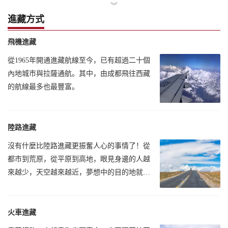
︾
進藏方式
飛機進藏
從1965年開通進藏航線至今，已有超過二十個
內地城市與拉薩通航。其中，由成都飛往西藏
的航線最多也最豐富。
陸路進藏
沒有什麼比陸路進藏更振奮人心的事情了！從
都市到荒原，從平原到高地，眼見身邊的人越
來越少，天空越來越近，夢想中的目的地就在
前方。
火車進藏