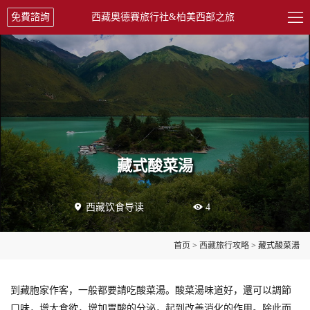

免費諮詢
西藏奧德賽旅行社&柏美西部之旅
藏式酸菜湯

西藏饮食导读

4
首页
>
西藏旅行攻略
> 藏式酸菜湯
到藏胞家作客，一般都要請吃酸菜湯。酸菜湯味道好，還可以調節
口味，增大食欲，增加胃酸的分泌，起到改善消化的作用。除此而