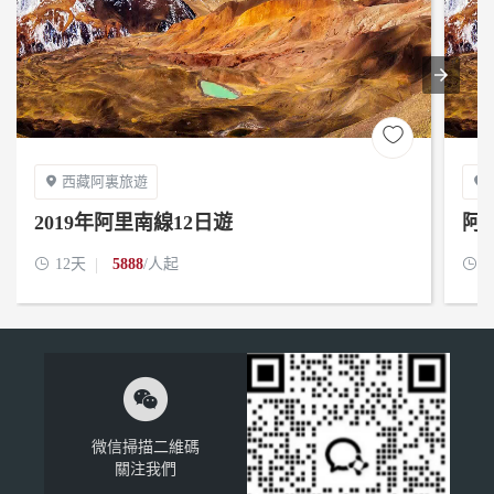

西藏阿裏旅遊


2019年阿里南線12日遊
阿

12天
5888
/人起

1

微信掃描二維碼
關注我們